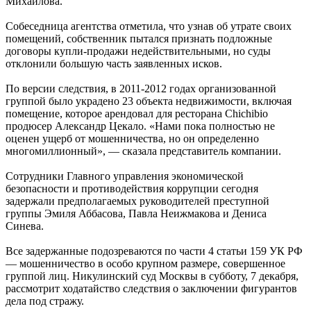
Михайлова.
Собеседница агентства отметила, что узнав об утрате своих
помещений, собственник пытался признать подложные
договоры купли-продажи недействительными, но суды
отклонили большую часть заявленных исков.
По версии следствия, в 2011-2012 годах организованной
группой было украдено 23 объекта недвижимости, включая
помещение, которое арендовал для ресторана Chichibio
продюсер Александр Цекало. «Нами пока полностью не
оценен ущерб от мошенничества, но он определенно
многомиллионный», — сказала представитель компании.
Сотрудники Главного управления экономической
безопасности и противодействия коррупции сегодня
задержали предполагаемых руководителей преступной
группы Эмиля Аббасова, Павла Неижмакова и Дениса
Синева.
Все задержанные подозреваются по части 4 статьи 159 УК РФ
— мошенничество в особо крупном размере, совершенное
группой лиц. Никулинский суд Москвы в субботу, 7 декабря,
рассмотрит ходатайство следствия о заключении фигурантов
дела под стражу.