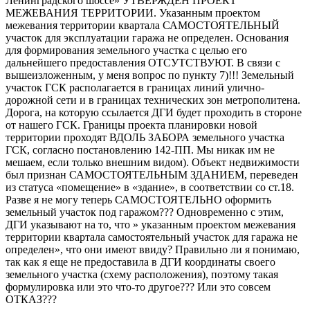
Ленинградского шоссе» УТВЕРЖДЕН ПРОЕКТ
МЕЖЕВАНИЯ ТЕРРИТОРИИ. Указанным проектом
межевания территории квартала САМОСТОЯТЕЛЬНЫЙ
участок для эксплуатации гаража не определен. Основания
для формирования земельного участка с целью его
дальнейшего предоставления ОТСУТСТВУЮТ. В связи с
вышеизложенным, у меня вопрос по пункту 7)!!! Земельный
участок ГСК располагается в границах линий улично-
дорожной сети и в границах технических зон метрополитена.
Дорога, на которую ссылается ДГИ будет проходить в стороне
от нашего ГСК. Границы проекта планировки новой
территории проходят ВДОЛЬ ЗАБОРА земельного участка
ГСК, согласно постановлению 142-ПП. Мы никак им не
мешаем, если только внешним видом). Объект недвижимости
был признан САМОСТОЯТЕЛЬНЫМ ЗДАНИЕМ, переведен
из статуса «помещение» в «здание», в соответствии со ст.18.
Разве я не могу теперь САМОСТОЯТЕЛЬНО оформить
земельный участок под гаражом??? Одновременно с этим,
ДГИ указывают на то, что » указанным проектом межевания
территории квартала самостоятельный участок для гаража не
определен», что они имеют ввиду? Правильно ли я понимаю,
так как я еще не предоставила в ДГИ координаты своего
земельного участка (схему расположения), поэтому такая
формулировка или это что-то другое??? Или это совсем
ОТКАЗ???