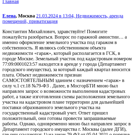
Главная
Елена
, Москва
21.03.2024 в 13:04,
Недвижимость, аренда
помещений, приватизация
Константин Михайлович, здравствуйте! Помогите
пожалуйста разобраться. Вопрос по гаражной амнистии… а
именно оформление земельного участка под гаражом в
собственность. Я являюсь собственником объекта
недвижимости «гараж», который располагается в ГСК, в
городе Москве. Земельный участок под кадастровым номером
77:09:0001023:57 находится в аренде у города (Департамент
городского имущества), за который каждый квартал вносится
плата. Объект недвижимости признан
САМОСТОЯТЕЛЬНЫМ зданием с назначением «гараж» в
силу ч.1 ст.18 №79-ФЗ . Далее, в МосгорБТИ мною был
направлен запрос о возможности выполнения кадастровых
работ, а также изготовления схемы расположения земельного
участка на кадастровом плане территории для дальнейшей
поставки образованного земельного участка на
государственный кадастровый учет. Ответ пришел
положительный, они готовы провести запрашиваемые
работы. Однако, одновременно мною был направлен запрос в
Департамент городского имущества г. Москвы (далее ДГИ),
где они ссылаются: 1) на закон 79-ФЗ от 05.04.2021 о порядке