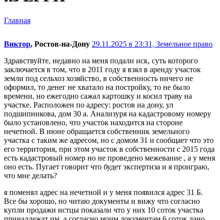
Главная
Виктор
, Ростов-на-Дону
29.11.2025 в 23:31,
Земельное право
Здравствуйте, недавно на меня подали иск, суть которого
заключается в том, что в 2011 году я взял в аренду участок
земли под сельхоз хозяйство, в собственность ничего не
оформил, то денег не хватало на постройку, то не было
времени, но ежегодно сажал картошку и косил траву на
участке. Расположен по адресу: ростов на дону, ул
подшипникова, дом 30 а. Анализуря на кадастровому номеру
было установлено, что участок находится на стороне
нечетной. В июне обращается собственник земельного
участка с таким же адресом, но с домом 31 и сообщает что это
его территория, при этом участок в собственности с 2015 года
есть кадастровый номер но не проведено межевание , а у меня
оно есть. Пугает говорит что будет экспертиза и я проиграю,
что мне делать?
я поменял адрес на нечетной и у меня появился адрес 31 Б.
Все бы хорошо, но читаю документы и вижу что согласно
купли продажи истцы показали что у них 10 соток участка
принадлежат им, а согласно моим документам 6 соток дано