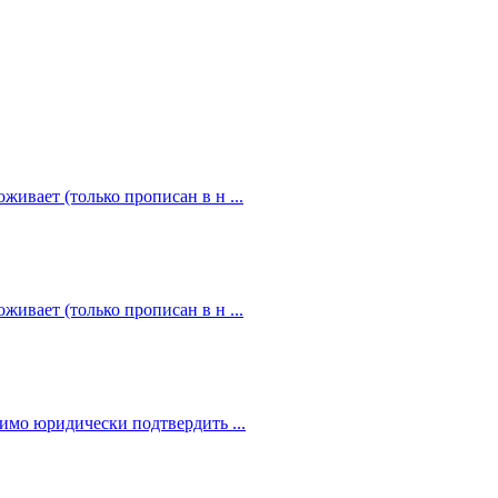
живает (только прописан в н ...
живает (только прописан в н ...
димо юридически подтвердить ...