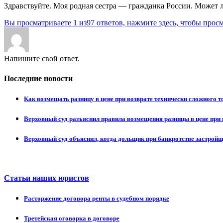
Здравствуйте. Моя родная сестра — гражданка России. Может ли
Вы просматриваете 1 из97 ответов, нажмите здесь, чтобы просм
Напишите свой ответ.
Последние новости
Как возмещать разницу в цене при возврате технически сложного 
Верховный суд разъяснил правила возмещения разницы в цене при 
Верховный суд объяснил, когда дольщик при банкротстве застрой
Статьи наших юристов
Расторжение договора ренты в судебном порядке
Третейская оговорка в договоре