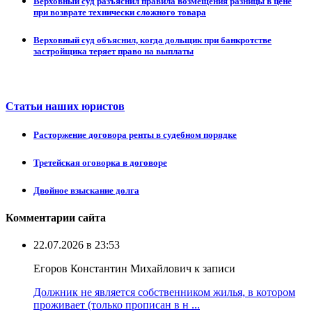
Верховный суд разъяснил правила возмещения разницы в цене
при возврате технически сложного товара
Верховный суд объяснил, когда дольщик при банкротстве
застройщика теряет право на выплаты
Статьи наших юристов
Расторжение договора ренты в судебном порядке
Третейская оговорка в договоре
Двойное взыскание долга
Комментарии сайта
22.07.2026 в 23:53
Егоров Константин Михайлович к записи
Должник не является собственником жилья, в котором
проживает (только прописан в н ...