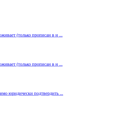
живает (только прописан в н ...
живает (только прописан в н ...
димо юридически подтвердить ...