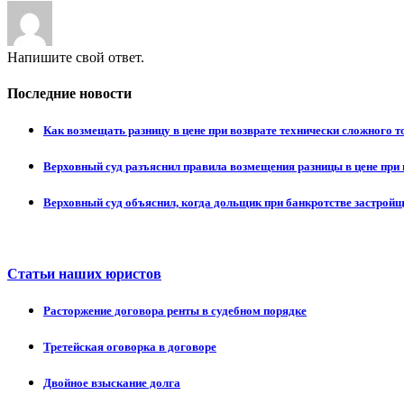
Напишите свой ответ.
Последние новости
Как возмещать разницу в цене при возврате технически сложного 
Верховный суд разъяснил правила возмещения разницы в цене при 
Верховный суд объяснил, когда дольщик при банкротстве застрой
Статьи наших юристов
Расторжение договора ренты в судебном порядке
Третейская оговорка в договоре
Двойное взыскание долга