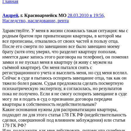
Главная
Андрей
, г. Красноармейск МО
28.03.2010 в 19:56,
Наследство, наследование, рента
Здравствуйте. У меня в жизни сложилась такая ситуация: мы с
родным братом при приватизации квартиры, в которой мы
все прописаны, отказались от своих частей в пользу отца.
После его смерти по завещанию все было завещано моему
брату (хотя отец уверял, что разделит квартиру пополам,
имеется даже запись этого разговора на телефоне), он поменял
замки и не пускал меня в квартиру (я живу с мужем на
съёмной квартире). Он меня пытался снять с
регистрационного учета и выселить меня, но суд меня вселил.
Сейчас в суде я пытаюсь оспорить завещание отца, так как он
тяжело болел раком. Судья предложила сделать посмертную
психиатрическую экспертизу, я согласилась, но результатов
пока не получено. Если я не смогу оспорить завещание в суде
могу ли я подать в суд о признании договора передачи
квартиры в собственность недействительным?
Какие основания нужны для расприватизации квартиры,
подходит ли для этого статья 178 ГК РФ (недействительность
сделки, совершенной под влиянием заблуждения) или статья
179 ГК РФ?
Или, подскажите, как мне действовать, потому что судебные