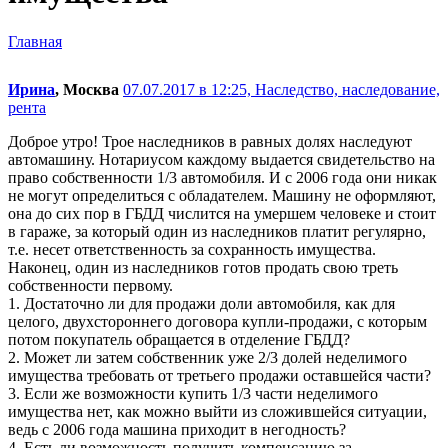
Главная
Ирина
, Москва
07.07.2017 в 12:25,
Наследство, наследование,
рента
Доброе утро! Трое наследников в равных долях наследуют
автомашину. Нотариусом каждому выдается свидетельство на
право собственности 1/3 автомобиля. И с 2006 года они никак
не могут определиться с обладателем. Машину не оформляют,
она до сих пор в ГБДД числится на умершем человеке и стоит
в гараже, за который один из наследников платит регулярно,
т.е. несет ответственность за сохранность имущества.
Наконец, один из наследников готов продать свою треть
собственности первому.
1. Достаточно ли для продажи доли автомобиля, как для
целого, двухстороннего договора купли-продажи, с которым
потом покупатель обращается в отделение ГБДД?
2. Может ли затем собственник уже 2/3 долей неделимого
имущества требовать от третьего продажи оставшейся части?
3. Если же возможности купить 1/3 части неделимого
имущества нет, как можно выйти из сложившейся ситуации,
ведь с 2006 года машина приходит в негодность?
4. Есть ли возможность получить компенсацию за