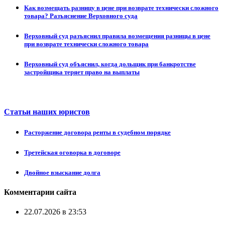
Как возмещать разницу в цене при возврате технически сложного
товара? Разъяснение Верховного суда
Верховный суд разъяснил правила возмещения разницы в цене
при возврате технически сложного товара
Верховный суд объяснил, когда дольщик при банкротстве
застройщика теряет право на выплаты
Статьи наших юристов
Расторжение договора ренты в судебном порядке
Третейская оговорка в договоре
Двойное взыскание долга
Комментарии сайта
22.07.2026 в 23:53