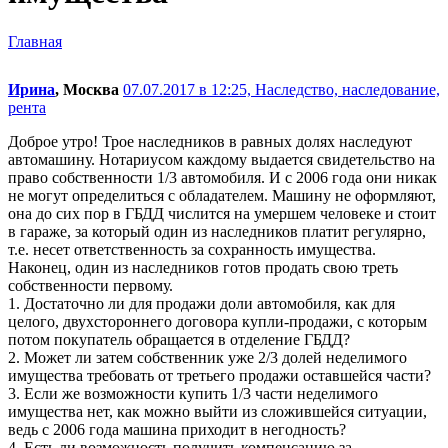
Главная
Ирина
, Москва
07.07.2017 в 12:25,
Наследство, наследование,
рента
Доброе утро! Трое наследников в равных долях наследуют
автомашину. Нотариусом каждому выдается свидетельство на
право собственности 1/3 автомобиля. И с 2006 года они никак
не могут определиться с обладателем. Машину не оформляют,
она до сих пор в ГБДД числится на умершем человеке и стоит
в гараже, за который один из наследников платит регулярно,
т.е. несет ответственность за сохранность имущества.
Наконец, один из наследников готов продать свою треть
собственности первому.
1. Достаточно ли для продажи доли автомобиля, как для
целого, двухстороннего договора купли-продажи, с которым
потом покупатель обращается в отделение ГБДД?
2. Может ли затем собственник уже 2/3 долей неделимого
имущества требовать от третьего продажи оставшейся части?
3. Если же возможности купить 1/3 части неделимого
имущества нет, как можно выйти из сложившейся ситуации,
ведь с 2006 года машина приходит в негодность?
4. Есть ли возможность получить компенсацию за