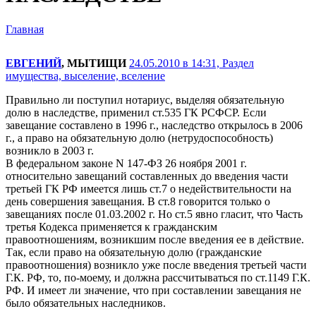
Главная
ЕВГЕНИЙ
, МЫТИЩИ
24.05.2010 в 14:31,
Раздел
имущества, выселение, вселение
Правильно ли поступил нотариус, выделяя обязательную
долю в наследстве, применил ст.535 ГК РСФСР. Если
завещание составлено в 1996 г., наследство открылось в 2006
г., а право на обязательную долю (нетрудоспособность)
возникло в 2003 г.
В федеральном законе N 147-ФЗ 26 ноября 2001 г.
относительно завещаний составленных до введения части
третьей ГК РФ имеется лишь ст.7 о недействительности на
день совершения завещания. В ст.8 говорится только о
завещаниях после 01.03.2002 г. Но ст.5 явно гласит, что Часть
третья Кодекса применяется к гражданским
правоотношениям, возникшим после введения ее в действие.
Так, если право на обязательную долю (гражданские
правоотношения) возникло уже после введения третьей части
Г.К. РФ, то, по-моему, и должна рассчитываться по ст.1149 Г.К.
РФ. И имеет ли значение, что при составлении завещания не
было обязательных наследников.