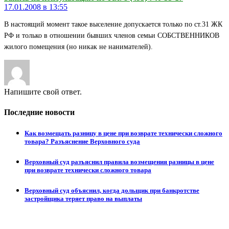
17.01.2008 в 13:55
В настоящий момент такое выселение допускается только по ст.31 ЖК
РФ и только в отношении бывших членов семьи СОБСТВЕННИКОВ
жилого помещения (но никак не нанимателей).
Напишите свой ответ.
Последние новости
Как возмещать разницу в цене при возврате технически сложного
товара? Разъяснение Верховного суда
Верховный суд разъяснил правила возмещения разницы в цене
при возврате технически сложного товара
Верховный суд объяснил, когда дольщик при банкротстве
застройщика теряет право на выплаты