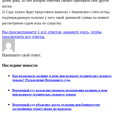
долей дома, за счет которой ответчик сможет приобрети себе другое
жилье;
2) Суду нужно будет представить выписку с банковского счета истца,
подтверждающую наличие у него такой денежной суммы на момент
рассмотрения судом иска по существу.
Вы просматриваете 1 из1 ответов, нажмите здесь, чтобы
просмотреть все ответы.
Напишите свой ответ.
Последние новости
Как возмещать разницу в цене при возврате технически сложного
товара? Разъяснение Верховного суда
Верховный суд разъяснил правила возмещения разницы в цене
при возврате технически сложного товара
Верховный суд объяснил, когда дольщик при банкротстве
застройщика теряет право на выплаты