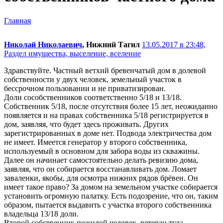
Главная
Николай Николаевич
, Нижний Тагил
13.05.2017 в 23:48,
Раздел имущества, выселение, вселение
Здравствуйте. Частный ветхий бревенчатый дом в долевой
собственности у двух человек, земельный участок в
бессрочном пользовании и не приватизирован.
Доли сособственников соответственно 5/18 и 13/18.
Собственник 5/18, после отсутствия более 15 лет, неожиданно
появляется и на правах собственника 5/18 регистрируется в
дом, заявляя, что будет здесь проживать. Других
зарегистрированных в доме нет. Подвода электричества дом
не имеет. Имеется генератор у второго собственника,
используемый в основном для забора воды из скважины.
Далее он начинает самостоятельно делать ревизию дома,
заявляя, что он собирается восстанавливать дом. Ломает
заваленки, якобы, для осмотра нижних рядов брёвен. Он
имеет такое право? За домом на земельном участке собирается
установить огромную палатку. Есть подозрение, что он, таким
образом, пытается выдавить с участка второго собственника
владельца 13/18 доли.
Второй собственник пожилой человек, ветеран туда.