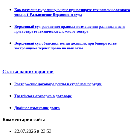
Как возмещать разницу в цене при возврате технически сложного
товара? Разъяснение Верховного суда
Верховный суд разъяснил правила возмещения разницы в цене
при возврате технически сложного товара
Верховный суд объяснил, когда дольщик при банкротстве
застройщика теряет право на выплаты
Статьи наших юристов
Расторжение договора ренты в судебном порядке
Третейская оговорка в договоре
Двойное взыскание долга
Комментарии сайта
22.07.2026 в 23:53