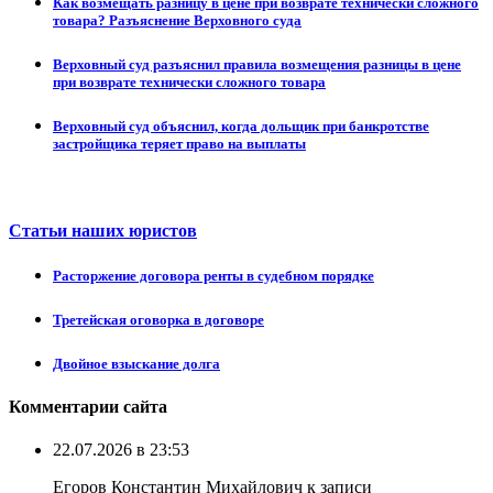
Как возмещать разницу в цене при возврате технически сложного
товара? Разъяснение Верховного суда
Верховный суд разъяснил правила возмещения разницы в цене
при возврате технически сложного товара
Верховный суд объяснил, когда дольщик при банкротстве
застройщика теряет право на выплаты
Статьи наших юристов
Расторжение договора ренты в судебном порядке
Третейская оговорка в договоре
Двойное взыскание долга
Комментарии сайта
22.07.2026 в 23:53
Егоров Константин Михайлович к записи