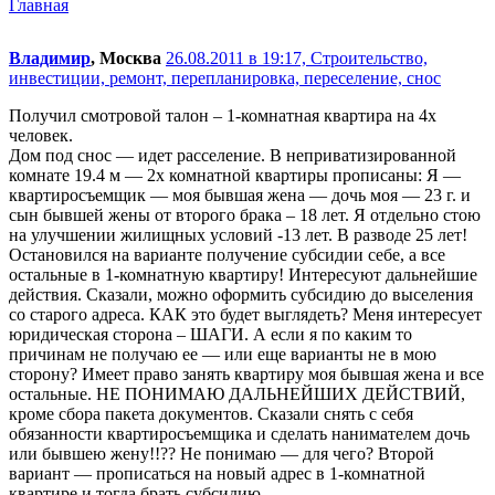
Главная
Владимир
, Москва
26.08.2011 в 19:17,
Строительство,
инвестиции, ремонт, перепланировка, переселение, снос
Получил смотровой талон – 1-комнатная квартира на 4х
человек.
Дом под снос — идет расселение. В неприватизированной
комнате 19.4 м — 2х комнатной квартиры прописаны: Я —
квартиросъемщик — моя бывшая жена — дочь моя — 23 г. и
сын бывшей жены от второго брака – 18 лет. Я отдельно стою
на улучшении жилищных условий -13 лет. В разводе 25 лет!
Остановился на варианте получение субсидии себе, а все
остальные в 1-комнатную квартиру! Интересуют дальнейшие
действия. Сказали, можно оформить субсидию до выселения
со старого адреса. КАК это будет выглядеть? Меня интересует
юридическая сторона – ШАГИ. А если я по каким то
причинам не получаю ее — или еще варианты не в мою
сторону? Имеет право занять квартиру моя бывшая жена и все
остальные. НЕ ПОНИМАЮ ДАЛЬНЕЙШИХ ДЕЙСТВИЙ,
кроме сбора пакета документов. Сказали снять с себя
обязанности квартиросъемщика и сделать нанимателем дочь
или бывшею жену!!?? Не понимаю — для чего? Второй
вариант — прописаться на новый адрес в 1-комнатной
квартире и тогда брать субсидию.