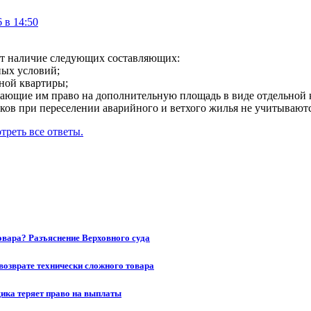
 в 14:50
еет наличие следующих составляющих:
ных условий;
ьной квартиры;
ающие им право на дополнительную площадь в виде отдельной к
в при переселении аварийного и ветхого жилья не учитываютс
треть все ответы.
товара? Разъяснение Верховного суда
возврате технически сложного товара
щика теряет право на выплаты