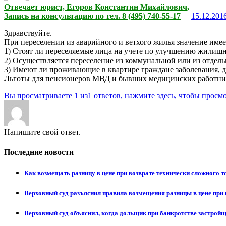
Отвечает юрист, Егоров Константин Михайлович,
Запись на консультацию по тел. 8 (495) 740-55-17
15.12.2016
Здравствуйте.
При переселении из аварийного и ветхого жилья значение им
1) Стоят ли переселяемые лица на учете по улучшению жилищ
2) Осуществляется переселение из коммунальной или из отдел
3) Имеют ли проживающие в квартире граждане заболевания, д
Льготы для пенсионеров МВД и бывших медицинских работнико
Вы просматриваете 1 из1 ответов, нажмите здесь, чтобы просмо
Напишите свой ответ.
Последние новости
Как возмещать разницу в цене при возврате технически сложного 
Верховный суд разъяснил правила возмещения разницы в цене при 
Верховный суд объяснил, когда дольщик при банкротстве застрой