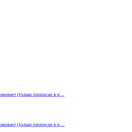
живает (только прописан в н ...
живает (только прописан в н ...