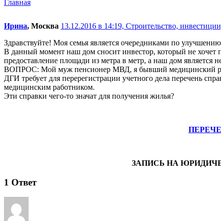
Главная
Ирина
, Москва
13.12.2016 в 14:19,
Строительство, инвестиции,
Здравствуйте! Моя семья является очередниками по улучшению
В данный момент наш дом сносит инвестор, который не хочет пр
предоставление площади из метра в метр, а наш дом является н
ВОПРОС: Мой муж пенсионер МВД, я бывший медицинский работ
ДГИ требует для перерегистрации учетного дела перечень справ
медицинским работником.
Эти справки чего-то значат для получения жилья?
ПЕРЕЧ
ЗАПИСЬ НА ЮРИДИЧ
1
Ответ