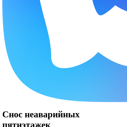
Снос неаварийных
пятиэтажек