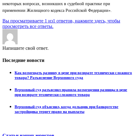
некоторых вопросах, возникших в судебной практике при
применении Жилищного кодекса Российской Федерации».
Вы просматриваете 1 из1 ответов, нажмите здесь, чтобы
просмотреть все ответы.
Напишите свой ответ.
Последние новости
Как возмещать разницу в цене при возврате технически сложного
товара? Разъяснение Верховного суда
Верховный суд разъяснил правила возмещения разницы в цене
при возврате технически сложного товара
Верховный суд объяснил, когда дольщик при банкротстве
застройщика теряет право на выплаты
Статьи наших юристов