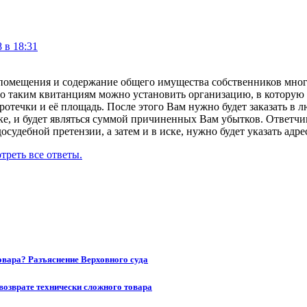
 в 18:31
омещения и содержание общего имущества собственников многок
о таким квитанциям можно установить организацию, в которую В
ротечки и её площадь. После этого Вам нужно будет заказать в
е, и будет являться суммой причиненных Вам убытков. Ответчик
судебной претензии, а затем и в иске, нужно будет указать адре
треть все ответы.
товара? Разъяснение Верховного суда
возврате технически сложного товара