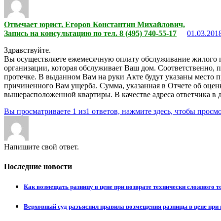
Отвечает юрист, Егоров Константин Михайлович,
Запись на консультацию по тел. 8 (495) 740-55-17
01.03.2018
Здравствуйте.
Вы осуществляете ежемесячную оплату обслуживание жилого п
организации, которая обслуживает Ваш дом. Соответственно, п
протечке. В выданном Вам на руки Акте будут указаны место п
причиненного Вам ущерба. Сумма, указанная в Отчете об оценк
вышерасположенной квартиры. В качестве адреса ответчика в до
Вы просматриваете 1 из1 ответов, нажмите здесь, чтобы просмо
Напишите свой ответ.
Последние новости
Как возмещать разницу в цене при возврате технически сложного 
Верховный суд разъяснил правила возмещения разницы в цене при 