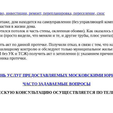
во, инвестиции, ремонт, перепланировка, переселение, снос
 этаже, дом находится на самоуправлении (без управляющей ком
частия в жизни дома.
ртился потолок и часть стены, оклеенная обоями). Как оказалось
 (просто видели, что меняли и те, и другие трубы, плюс унитаз
 акт по данной протечке. Получили отказ, в связи с тем, что н
жилищному контролю и обследуют только муниципальное жилье
без УК и ТСЖ) получить акт о затоплении (с указанием причины
вника протечки.
ЕНЬ УСЛУГ ПРЕДОСТАВЛЯЕМЫХ МОСКОВСКИМИ ЮР
ЧАСТО ЗАДАВАЕМЫЕ ВОПРОСЫ
ЕСКУЮ КОНСУЛЬТАЦИЮ ОСУЩЕСТВЛЯЕТСЯ ПО ТЕЛ