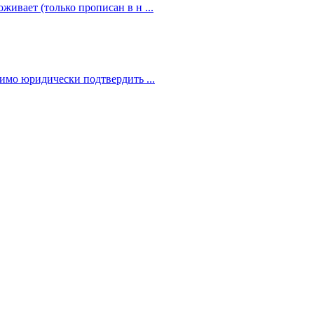
живает (только прописан в н ...
димо юридически подтвердить ...