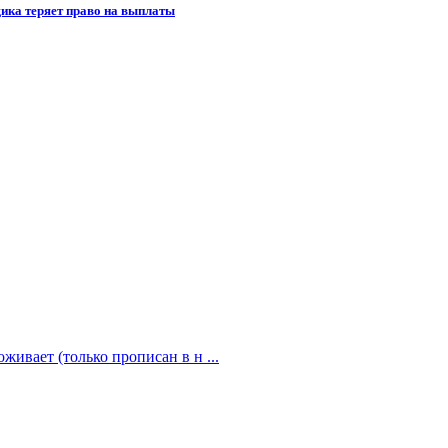
щика теряет право на выплаты
живает (только прописан в н ...