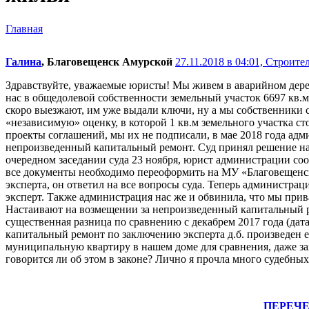
Главная
Галина
, Благовещенск Амурской
27.11.2018 в 04:01,
Строител
Здравствуйте, уважаемые юристы! Мы живем в аварийном дерев
нас в общедолевой собственности земельный участок 6697 кв.
скоро выезжают, им уже выдали ключи, ну а мы собственники
«независимую» оценку, в которой 1 кв.м земельного участка 
проекты соглашений, мы их не подписали, в мае 2018 года адм
непроизведенный капитальный ремонт. Суд принял решение назн
очередном заседании суда 23 ноября, юрист администрации со
все документы необходимо переоформить на МУ «Благовещенск
эксперта, он ответил на все вопросы суда. Теперь администр
эксперт. Также администрация нас же и обвинила, что мы прива
Настаивают на возмещении за непроизведенный капитальный ре
существенная разница по сравнению с декабрем 2017 года (да
капитальный ремонт по заключению эксперта д.б. произведен е
муниципальную квартиру в нашем доме для сравнения, даже за
говорится ли об этом в законе? Лично я прочла много судебных
ПЕРЕЧ