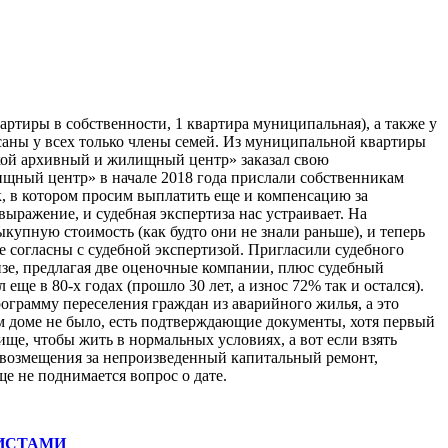
ртиры в собственности, 1 квартира муниципальная), а также у
саны у всех только члены семей. Из муниципальной квартиры
кой архивный и жилищный центр» заказал свою
ищный центр» в начале 2018 года прислали собственникам
к, в котором просим выплатить еще и компенсацию за
ыражение, и судебная экспертиза нас устраивает. На
упную стоимость (как будто они не знали раньше), и теперь
 согласны с судебной экспертизой. Пригласили судебного
изе, предлагая две оценочные компании, плюс судебный
ще в 80-х годах (прошло 30 лет, а износ 72% так и остался).
ограмму переселения граждан из аварийного жилья, а это
ем доме не было, есть подтверждающие документы, хотя первый
ще, чтобы жить в нормальных условиях, а вот если взять
ы возмещения за непроизведенный капитальный ремонт,
ще не поднимается вопрос о дате.
ИСТАМИ