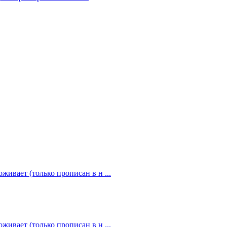
живает (только прописан в н ...
живает (только прописан в н ...