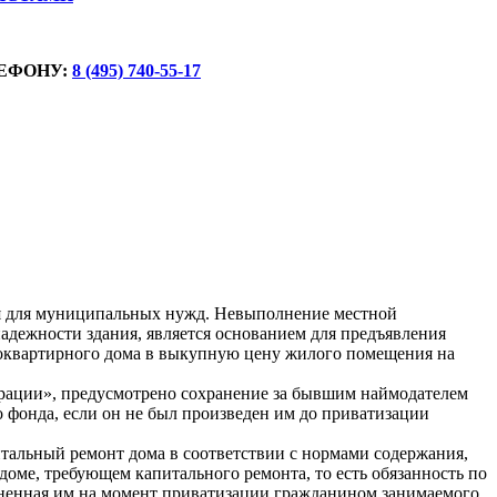
ЕФОНУ:
8 (495) 740-55-17
ия для муниципальных нужд. Невыполнение местной
адежности здания, является основанием для предъявления
оквартирного дома в выкупную цену жилого помещения на
ерации», предусмотрено сохранение за бывшим наймодателем
 фонда, если он не был произведен им до приватизации
итальный ремонт дома в соответствии с нормами содержания,
оме, требующем капитального ремонта, то есть обязанность по
ненная им на момент приватизации гражданином занимаемого