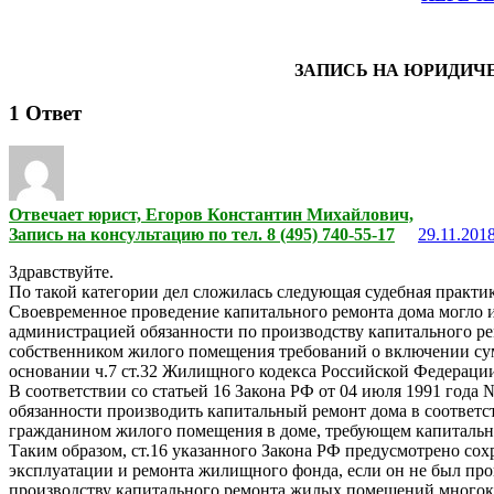
ЗАПИСЬ НА ЮРИДИЧ
1
Ответ
Отвечает юрист, Егоров Константин Михайлович,
Запись на консультацию по тел. 8 (495) 740-55-17
29.11.2018
Здравствуйте.
По такой категории дел сложилась следующая судебная практик
Своевременное проведение капитального ремонта дома могло 
администрацией обязанности по производству капитального рем
собственником жилого помещения требований о включении су
основании ч.7 ст.32 Жилищного кодекса Российской Федераци
В соответствии со статьей 16 Закона РФ от 04 июля 1991 год
обязанности производить капитальный ремонт дома в соответс
гражданином жилого помещения в доме, требующем капитальн
Таким образом, ст.16 указанного Закона РФ предусмотрено со
эксплуатации и ремонта жилищного фонда, если он не был про
производству капитального ремонта жилых помещений многокв