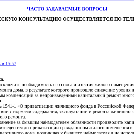
ЧАСТО ЗАДАВАЕМЫЕ ВОПРОСЫ
ЕСКУЮ КОНСУЛЬТАЦИЮ ОСУЩЕСТВЛЯЕТСЯ ПО ТЕЛ
 в 15:57
а.
исключить необходимость его сноса и изъятия жилого помещен
онта дома, в результате которого произошло снижение уровня н
мм компенсаций за непроизведенный капитальный ремонт мног
и.
а № 1541-1 «О приватизации жилищного фонда в Российской Фед
твии с нормами содержания, эксплуатации и ремонта жилищного
ого ремонта.
хранение за бывшим наймодателем обязанности производить кап
изведен им до приватизации гражданином жилого помещения в д
артирного дома, возникшая у бывшего наймодателя и не испол