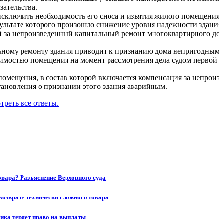
зательства.
исключить необходимость его сноса и изъятия жилого помещен
зультате которого произошло снижение уровня надежности здани
 за непроизведенный капитальный ремонт многоквартирного до
ному ремонту здания приводит к признанию дома непригодным
мостью помещения на момент рассмотрения дела судом первой 
омещения, в состав которой включается компенсация за непрои
тановления о признании этого здания аварийным.
треть все ответы.
товара? Разъяснение Верховного суда
возврате технически сложного товара
щика теряет право на выплаты