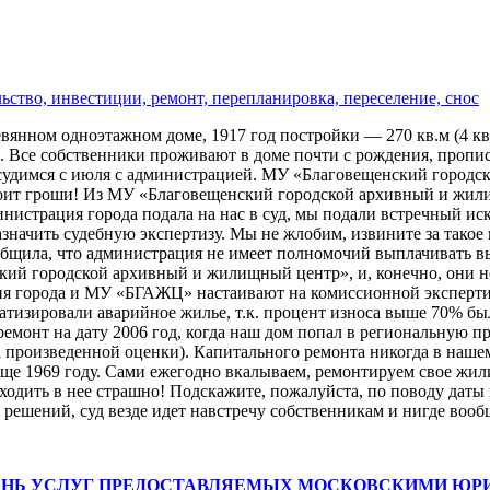
ьство, инвестиции, ремонт, перепланировка, переселение, снос
янном одноэтажном доме, 1917 год постройки — 270 кв.м (4 ква
м. Все собственники проживают в доме почти с рождения, пропи
 судимся с июля с администрацией. МУ «Благовещенский городс
стоит гроши! Из МУ «Благовещенский городской архивный и жил
инистрация города подала на нас в суд, мы подали встречный ис
ачить судебную экспертизу. Мы не жлобим, извините за такое в
общила, что администрация не имеет полномочий выплачивать вык
ий городской архивный и жилищный центр», и, конечно, они не
ация города и МУ «БГАЖЦ» настаивают на комиссионной эксперт
тизировали аварийное жилье, т.к. процент износа выше 70% был е
монт на дату 2006 год, когда наш дом попал в региональную пр
та произведенной оценки). Капитального ремонта никогда в наш
ще 1969 году. Сами ежегодно вкалываем, ремонтируем свое жили
ходить в нее страшно! Подскажите, пожалуйста, по поводу дат
 решений, суд везде идет навстречу собственникам и нигде вооб
ЕНЬ УСЛУГ ПРЕДОСТАВЛЯЕМЫХ МОСКОВСКИМИ ЮР