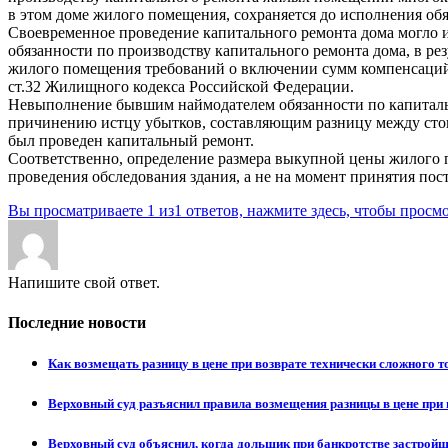
в этом доме жилого помещения, сохраняется до исполнения обя
Своевременное проведение капитального ремонта дома могло 
обязанности по производству капитального ремонта дома, в ре
жилого помещения требований о включении сумм компенсаций
ст.32 Жилищного кодекса Российской Федерации.
Невыполнение бывшим наймодателем обязанности по капиталь
причинению истцу убытков, составляющим разницу между стои
был проведен капитальный ремонт.
Соответственно, определение размера выкупной цены жилого п
проведения обследования здания, а не на момент принятия пос
Вы просматриваете 1 из1 ответов, нажмите здесь, чтобы просмо
Напишите свой ответ.
Последние новости
Как возмещать разницу в цене при возврате технически сложного 
Верховный суд разъяснил правила возмещения разницы в цене при 
Верховный суд объяснил, когда дольщик при банкротстве застрой