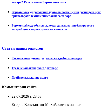
товара? Разъяснение Верховного суда
Верховный суд разъяснил правила возмещения разницы в цене
при возврате технически сложного товара
Верховный суд объяснил, когда дольщик при банкротстве
застройщика теряет право на выплаты
Статьи наших юристов
Расторжение договора ренты в судебном порядке
Третейская оговорка в договоре
Двойное взыскание долга
Комментарии сайта
22.07.2026 в 23:53
Егоров Константин Михайлович к записи