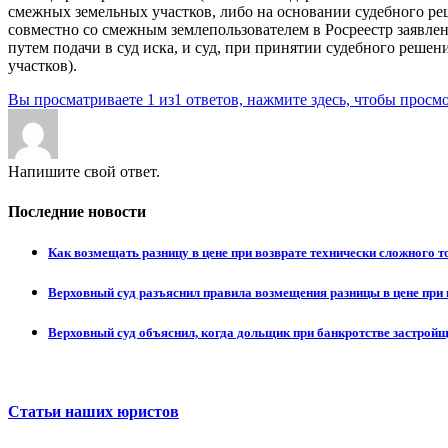
смежных земельных участков, либо на основании судебного ре
совместно со смежным землепользователем в Росреестр заявл
путем подачи в суд иска, и суд, при принятии судебного реше
участков).
Вы просматриваете 1 из1 ответов, нажмите здесь, чтобы просмо
Напишите свой ответ.
Последние новости
Как возмещать разницу в цене при возврате технически сложного 
Верховный суд разъяснил правила возмещения разницы в цене при 
Верховный суд объяснил, когда дольщик при банкротстве застрой
Статьи наших юристов