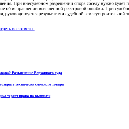
шения. При внесудебном разрешении спора соседу нужно будет п
ение об исправлении выявленной реестровой ошибки. При судеб
ния, руководствуется результатами судебной землеустроительно
треть все ответы.
товара? Разъяснение Верховного суда
возврате технически сложного товара
щика теряет право на выплаты