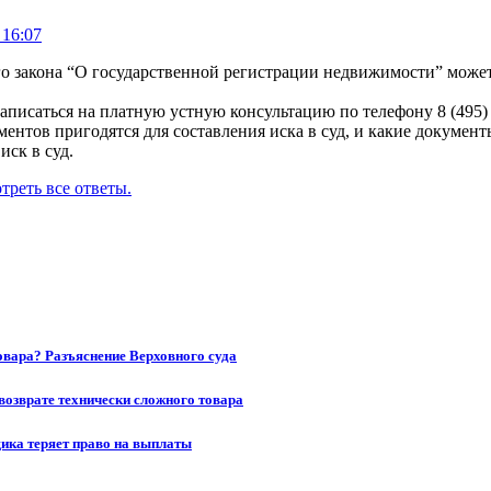
 16:07
го закона “О государственной регистрации недвижимости” может
записаться на платную устную консультацию по телефону 8 (495)
ментов пригодятся для составления иска в суд, и какие документ
ск в суд.
треть все ответы.
товара? Разъяснение Верховного суда
возврате технически сложного товара
щика теряет право на выплаты