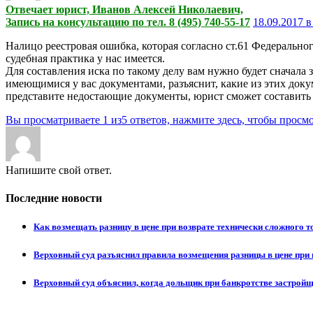
Отвечает юрист, Иванов Алексей Николаевич,
Запись на консультацию по тел. 8 (495) 740-55-17
18.09.2017 в
Налицо реестровая ошибка, которая согласно ст.61 Федерально
судебная практика у нас имеется.
Для составления иска по такому делу вам нужно будет сначала 
имеющимися у вас документами, разъяснит, какие из этих доку
представите недостающие документы, юрист сможет составить и
Вы просматриваете 1 из5 ответов, нажмите здесь, чтобы просмо
Напишите свой ответ.
Последние новости
Как возмещать разницу в цене при возврате технически сложного 
Верховный суд разъяснил правила возмещения разницы в цене при 
Верховный суд объяснил, когда дольщик при банкротстве застрой