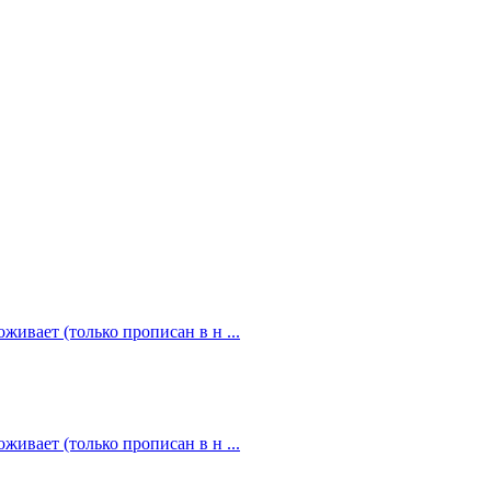
живает (только прописан в н ...
живает (только прописан в н ...