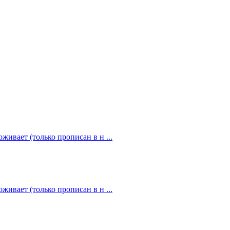
живает (только прописан в н ...
живает (только прописан в н ...