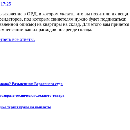
 17:25
ь заявление в ОВД, в котором указать, что вы похитили их вещи
арендаторов, под которым свидетелям нужно будет подписаться;
авленной описью) из квартиры на склад. Для этого вам придется 
омпенсации ваших расходов по аренде склада.
треть все ответы.
товара? Разъяснение Верховного суда
возврате технически сложного товара
щика теряет право на выплаты