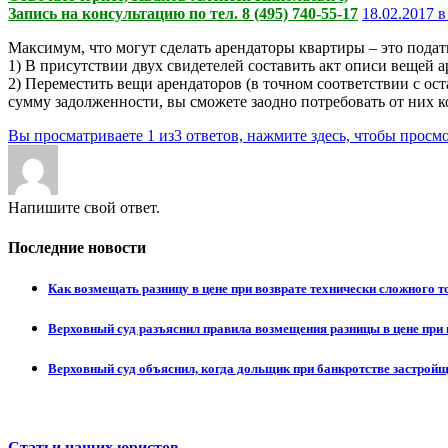
Запись на консультацию по тел. 8 (495) 740-55-17
18.02.2017 в
Максимум, что могут сделать арендаторы квартиры – это подат
1) В присутствии двух свидетелей составить акт описи вещей 
2) Переместить вещи арендаторов (в точном соответствии с ост
сумму задолженности, вы сможете заодно потребовать от них к
Вы просматриваете 1 из3 ответов, нажмите здесь, чтобы просмо
Напишите свой ответ.
Последние новости
Как возмещать разницу в цене при возврате технически сложного 
Верховный суд разъяснил правила возмещения разницы в цене при 
Верховный суд объяснил, когда дольщик при банкротстве застрой
Статьи наших юристов