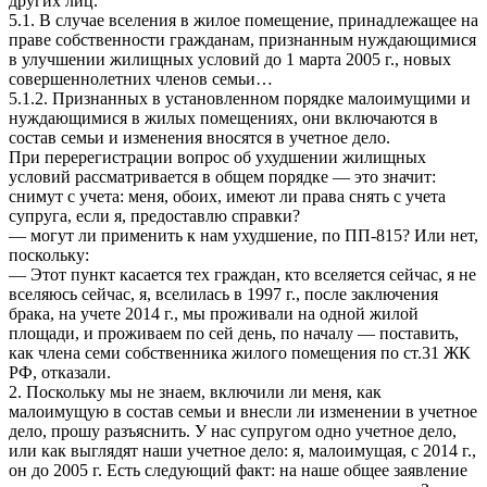
других лиц.
5.1. В случае вселения в жилое помещение, принадлежащее на
праве собственности гражданам, признанным нуждающимися
в улучшении жилищных условий до 1 марта 2005 г., новых
совершеннолетних членов семьи…
5.1.2. Признанных в установленном порядке малоимущими и
нуждающимися в жилых помещениях, они включаются в
состав семьи и изменения вносятся в учетное дело.
При перерегистрации вопрос об ухудшении жилищных
условий рассматривается в общем порядке — это значит:
снимут с учета: меня, обоих, имеют ли права снять с учета
супруга, если я, предоставлю справки?
— могут ли применить к нам ухудшение, по ПП-815? Или нет,
поскольку:
— Этот пункт касается тех граждан, кто вселяется сейчас, я не
вселяюсь сейчас, я, вселилась в 1997 г., после заключения
брака, на учете 2014 г., мы проживали на одной жилой
площади, и проживаем по сей день, по началу — поставить,
как члена семи собственника жилого помещения по ст.31 ЖК
РФ, отказали.
2. Поскольку мы не знаем, включили ли меня, как
малоимущую в состав семьи и внесли ли изменении в учетное
дело, прошу разъяснить. У нас супругом одно учетное дело,
или как выглядят наши учетное дело: я, малоимущая, с 2014 г.,
он до 2005 г. Есть следующий факт: на наше общее заявление