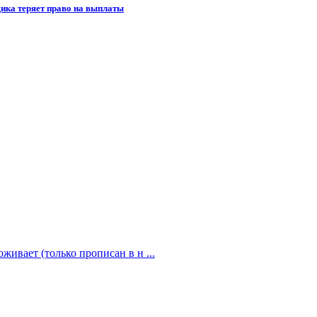
щика теряет право на выплаты
живает (только прописан в н ...