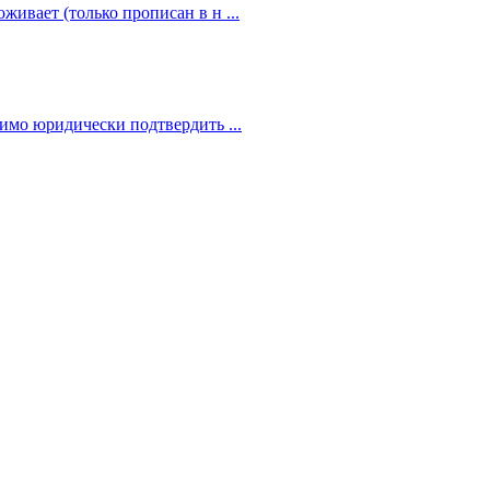
живает (только прописан в н ...
димо юридически подтвердить ...