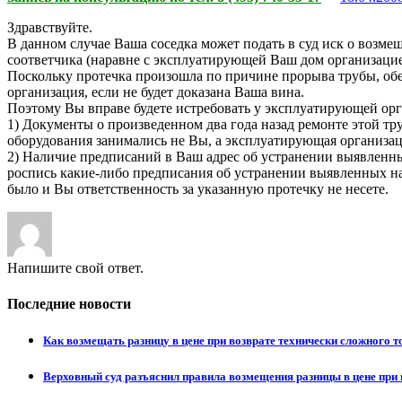
Здравствуйте.
В данном случае Ваша соседка может подать в суд иск о возме
соответчика (наравне с эксплуатирующей Ваш дом организацие
Поскольку протечка произошла по причине прорыва трубы, об
организация, если не будет доказана Ваша вина.
Поэтому Вы вправе будете истребовать у эксплуатирующей ор
1) Документы о произведенном два года назад ремонте этой тр
оборудования занимались не Вы, а эксплуатирующая организац
2) Наличие предписаний в Ваш адрес об устранении выявленны
роспись какие-либо предписания об устранении выявленных на
было и Вы ответственность за указанную протечку не несете.
Напишите свой ответ.
Последние новости
Как возмещать разницу в цене при возврате технически сложного 
Верховный суд разъяснил правила возмещения разницы в цене при 