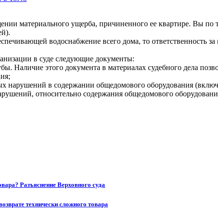
щении материального ущерба, причиненного ее квартире. Вы по т
й).
еспечивающей водоснабжение всего дома, то ответственность за
ганизации в суде следующие документы:
убы. Наличие этого документа в материалах судебного дела позв
ия;
х нарушений в содержании общедомового оборудования (включая
рушений, относительно содержания общедомового оборудования,
товара? Разъяснение Верховного суда
возврате технически сложного товара