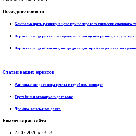
Последние новости
Как возмещать разницу в цене при возврате технически сложного 
Верховный суд разъяснил правила возмещения разницы в цене при 
Верховный суд объяснил, когда дольщик при банкротстве застрой
Статьи наших юристов
Расторжение договора ренты в судебном порядке
Третейская оговорка в договоре
Двойное взыскание долга
Комментарии сайта
22.07.2026 в 23:53