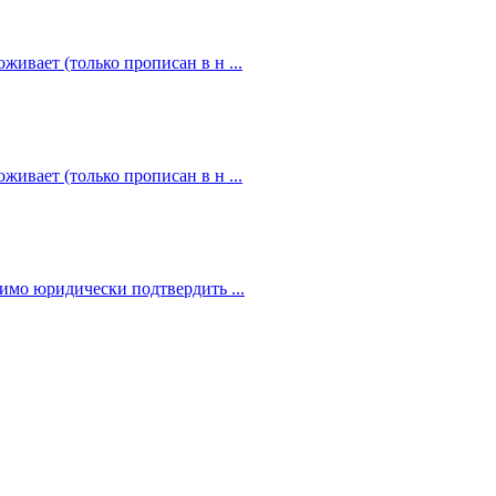
живает (только прописан в н ...
живает (только прописан в н ...
димо юридически подтвердить ...