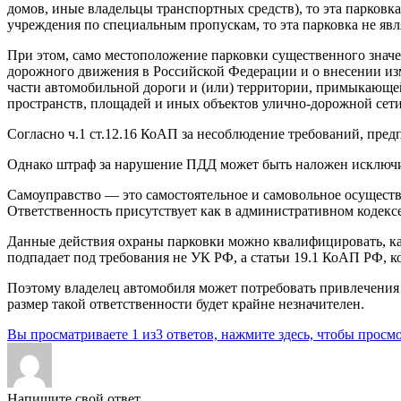
домов, иные владельцы транспортных средств), то эта парковк
учреждения по специальным пропускам, то эта парковка не яв
При этом, само местоположение парковки существенного значени
дорожного движения в Российской Федерации и о внесении из
части автомобильной дороги и (или) территории, примыкающей
пространств, площадей и иных объектов улично-дорожной сети,
Согласно ч.1 ст.12.16 КоАП за несоблюдение требований, пре
Однако штраф за нарушение ПДД может быть наложен исключит
Самоуправство — это самостоятельное и самовольное осуществ
Ответственность присутствует как в административном кодексе
Данные действия охраны парковки можно квалифицировать, как
подпадает под требования не УК РФ, а статьи 19.1 КоАП РФ, к
Поэтому владелец автомобиля может потребовать привлечения 
размер такой ответственности будет крайне незначителен.
Вы просматриваете 1 из3 ответов, нажмите здесь, чтобы просмо
Напишите свой ответ.