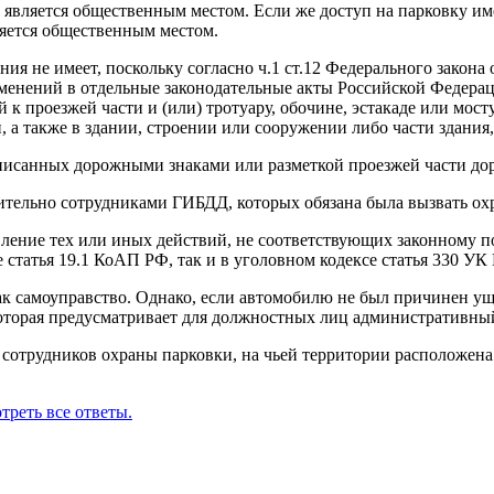
а является общественным местом. Если же доступ на парковку и
ляется общественным местом.
я не имеет, поскольку согласно ч.1 ст.12 Федерального закона о
менений в отдельные законодательные акты Российской Федерац
 к проезжей части и (или) тротуару, обочине, эстакаде или мо
 а также в здании, строении или сооружении либо части здания,
дписанных дорожными знаками или разметкой проезжей части дор
ельно сотрудниками ГИБДД, которых обязана была вызвать охр
ление тех или иных действий, не соответствующих законному п
 статья 19.1 КоАП РФ, так и в уголовном кодексе статья 330 УК
 самоуправство. Однако, если автомобилю не был причинен уще
оторая предусматривает для должностных лиц административный 
сотрудников охраны парковки, на чьей территории расположена
треть все ответы.