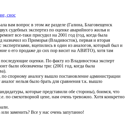
ие, снос
ала вам вопрос в этом же разделе (Галина, Благовещенск
 двух судебных экспертиз по оценке аварийного жилья и
емонт все-таки присудил на 2001 год (год, когда была
д назначил из Приморья (Владивосток), первая и вторая
 экспертизами, вцепились в один из аналогов, который был и
ение о его продаже до сих пор висит на АВИТО), хотя там
 и последующие оценки. По факту из Владивостока эксперт
онт были обозначены три: (2001 год, когда была
ва).
не, по спорному аналогу вышло постановление администрации
 аналог нельзя было брать для сравнения т.к. вышло
андидатуры, которые представили обе стороны), боимся, что
е. по смехотворной цене, нам очень тревожно. Хотя конкретно
вали.
или заменить? Все у нас очень запутанно!