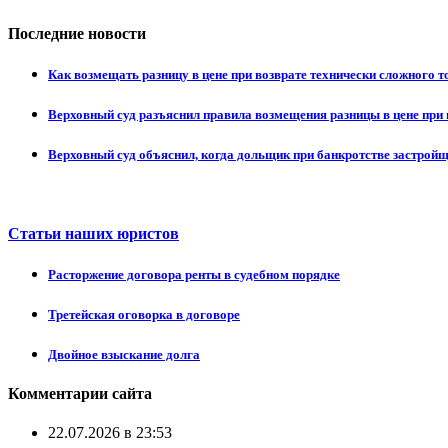
Последние новости
Как возмещать разницу в цене при возврате технически сложного 
Верховный суд разъяснил правила возмещения разницы в цене при 
Верховный суд объяснил, когда дольщик при банкротстве застрой
Статьи наших юристов
Расторжение договора ренты в судебном порядке
Третейская оговорка в договоре
Двойное взыскание долга
Комментарии сайта
22.07.2026 в 23:53