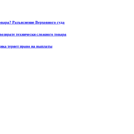
товара? Разъяснение Верховного суда
возврате технически сложного товара
щика теряет право на выплаты