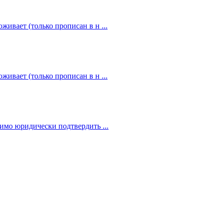
живает (только прописан в н ...
живает (только прописан в н ...
димо юридически подтвердить ...