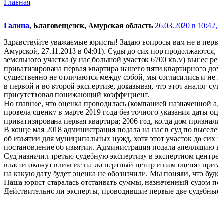
Главная
Галина
, Благовещенск, Амурская область
26.03.2020 в 10:42,
Здравствуйте уважаемые юристы! Задаю вопросы вам не в первы
Амурской, 27.11.2018 в 04:01). Суды до сих пор продолжаются
земельного участка (у нас большой участок 6700 кв.м) вынес р
приватизирована первая квартира нашего пяти квартирного дом
существенно не отличаются между собой, мы согласились и не 
в первой и во второй экспертизе, доказывая, что этот аналог 
присутствовал понижающий коэффициент.
Но главное, что оценка проводилась (компанией назначенной а
провела оценку в марте 2019 года без точного указания даты о
приватизирована первая квартира; 2006 год, когда дом признал
В конце мая 2018 администрация подала на нас в суд по высе
об изъятии для муниципальных нужд, хотя этот участок до сих п
постановление об изъятии. Администрация подала апелляцию в
Суд назначил третью судебную экспертизу в экспертном центре
власти окажут влияние на экспертный центр и нам оценят прим
на какую дату будет оценка не обозначили. Мы поняли, что будет
Наша юрист старалась отстаивать суммы, назначенный судом п
Действительно ли эксперты, проводившие первые две судебные