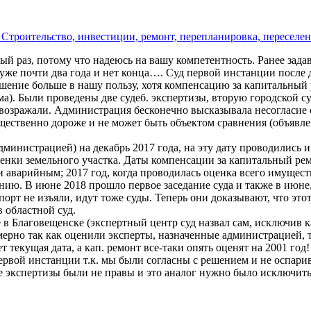
Строительство, инвестиции, ремонт, перепланировка, переселен
й раз, потому что надеюсь на вашу компетентность. Ранее задав
, уже почти два года и нет конца…. Суд первой инстанции после
ешение больше в нашу пользу, хотя компенсацию за капитальный р
а). Были проведены две судеб. экспертизы, вторую городской су
возражали. Администрация бесконечно высказывала несогласие с
существенно дороже и не может быть объектом сравнения (объявл
дминистрацией) на декабрь 2017 года, на эту дату проводились
ценки земельного участка. Даты компенсации за капитальный рем
и аварийным; 2017 год, когда проводилась оценка всего имущест
лению. В июне 2018 прошло первое заседание суда и также в ию
орт не изъяли, идут тоже суды. Теперь они доказывают, что этот
 областной суд.
 в Благовещенске (экспертный центр суд назвал сам, исключив к
ерно так как оценили эксперты, назначенные администрацией, т.
 текущая дата, а кап. ремонт все-таки опять оценят на 2001 год!
ервой инстанции т.к. мы были согласны с решением и не оспари
 экспертизы были не правы и это аналог нужно было исключить 