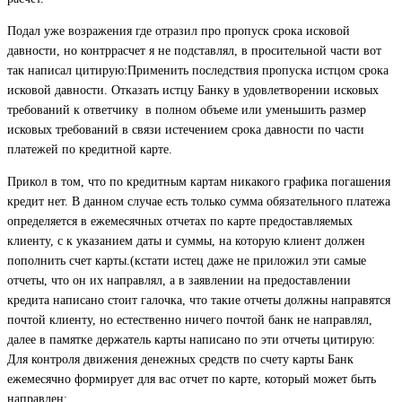
Подал уже возражения где отразил про пропуск срока исковой
давности, но контррасчет я не подставлял, в просительной части вот
так написал цитирую:Применить последствия пропуска истцом срока
исковой давности. Отказать истцу Банку в удовлетворении исковых
требований к ответчику
в полном объеме или уменьшить размер
исковых требований в связи истечением срока давности по части
платежей по кредитной карте.
Прикол в том, что по кредитным картам никакого графика погашения
кредит нет. В данном случае есть только сумма обязательного платежа
определяется в ежемесячных отчетах по карте предоставляемых
клиенту, с к указанием даты и суммы, на которую клиент должен
пополнить счет карты.(кстати истец даже не приложил эти самые
отчеты, что он их направлял, а в заявлении на предоставлении
кредита написано стоит галочка, что такие отчеты должны направятся
почтой клиенту, но естественно ничего почтой банк не направлял,
далее в памятке держатель карты написано по эти отчеты цитирую:
Для контроля движения денежных средств по счету карты Банк
ежемесячно формирует для вас отчет по карте, который может быть
направлен: