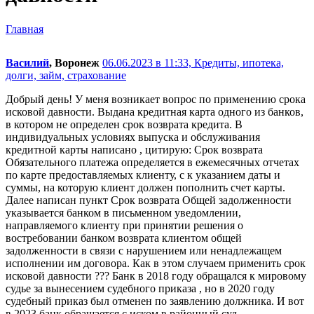
Главная
Василий
, Воронеж
06.06.2023 в 11:33,
Кредиты, ипотека,
долги, займ, страхование
Добрый день! У меня возникает вопрос по применению срока
исковой давности. Выдана кредитная карта одного из банков,
в котором не определен срок возврата кредита. В
индивидуальных условиях выпуска и обслуживания
кредитной карты написано , цитирую: Срок возврата
Обязательного платежа определяется в ежемесячных отчетах
по карте предоставляемых клиенту, с к указанием даты и
суммы, на которую клиент должен пополнить счет карты.
Далее написан пункт Срок возврата Общей задолженности
указывается банком в письменном уведомлении,
направляемого клиенту при принятии решения о
востребовании банком возврата клиентом общей
задолженности в связи с нарушением или ненадлежащем
исполнении им договора. Как в этом случаем применить срок
исковой давности ??? Банк в 2018 году обращался к мировому
судье за вынесением судебного приказа , но в 2020 году
судебный приказ был отменен по заявлению должника. И вот
в 2023 банк обращается с иском в районный суд