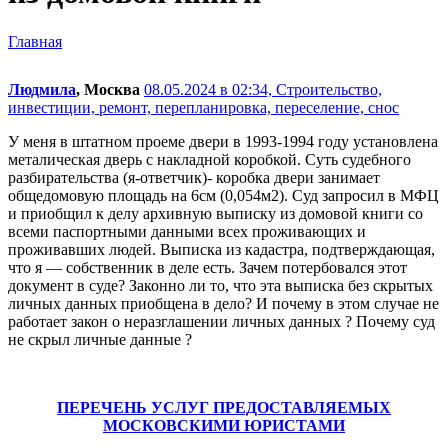
Главная
Людмила
, Москва
08.05.2024 в 02:34,
Строительство,
инвестиции, ремонт, перепланировка, переселение, снос
У меня в штатном проеме двери в 1993-1994 году установлена
металическая дверь с накладной коробкой. Суть судебного
разбирательства (я-ответчик)- коробка двери занимает
общедомовую площадь на 6см (0,054м2). Суд запросил в МФЦ
и приобщил к делу архивную выписку из домовой книги со
всеми паспортными данными всех проживающих и
проживавших людей. Выписка из кадастра, подтверждающая,
что я — собственник в деле есть. Зачем потербовался этот
документ в суде? Законно ли то, что эта выписка без скрытых
личных данных приобщена в дело? И почему в этом случае не
работает закон о неразглашении личных данных ? Почему суд
не скрыл личные данные ?
ПЕРЕЧЕНЬ УСЛУГ ПРЕДОСТАВЛЯЕМЫХ
МОСКОВСКИМИ ЮРИСТАМИ