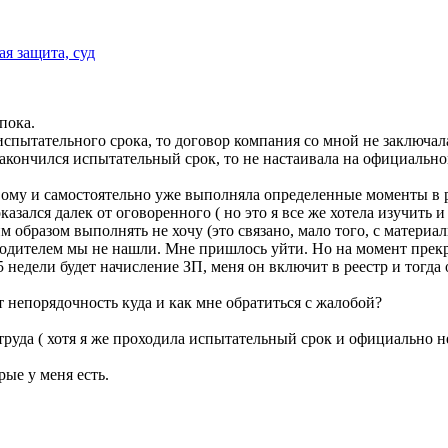
ая защита, суд
пока.
спытательного срока, то договор компания со мной не заключала
закончился испытательный срок, то не настаивала на официально
овому и самостоятельно уже выполняла определенные моменты в 
зался далек от оговоренного ( но это я все же хотела изучить и 
м образом выполнять не хочу (это связано, мало того, с матери
оводителем мы не нашли. Мне пришлось уйти. Но на момент прек
1.5 недели будет начисление ЗП, меня он включит в реестр и тогда
т непорядочность куда и как мне обратиться с жалобой?
труда ( хотя я же проходила испытательный срок и официально 
рые у меня есть.