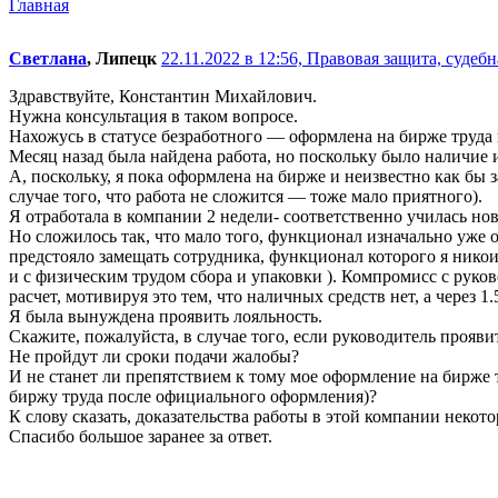
Главная
Светлана
, Липецк
22.11.2022 в 12:56,
Правовая защита, судебн
Здравствуйте, Константин Михайлович.
Нужна консультация в таком вопросе.
Нахожусь в статусе безработного — оформлена на бирже труда 
Месяц назад была найдена работа, но поскольку было наличие и
А, поскольку, я пока оформлена на бирже и неизвестно как бы 
случае того, что работа не сложится — тоже мало приятного).
Я отработала в компании 2 недели- соответственно училась н
Но сложилось так, что мало того, функционал изначально уже ока
предстояло замещать сотрудника, функционал которого я никои
и с физическим трудом сбора и упаковки ). Компромисс с рук
расчет, мотивируя это тем, что наличных средств нет, а через 
Я была вынуждена проявить лояльность.
Скажите, пожалуйста, в случае того, если руководитель прояви
Не пройдут ли сроки подачи жалобы?
И не станет ли препятствием к тому мое оформление на бирже 
биржу труда после официального оформления)?
К слову сказать, доказательства работы в этой компании некото
Спасибо большое заранее за ответ.