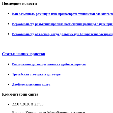
Последние новости
Как возмещать разницу в цене при возврате технически сложного 
Верховный суд разъяснил правила возмещения разницы в цене при 
Верховный суд объяснил, когда дольщик при банкротстве застрой
Статьи наших юристов
Расторжение договора ренты в судебном порядке
Третейская оговорка в договоре
Двойное взыскание долга
Комментарии сайта
22.07.2026 в 23:53
Егоров Константин Михайлович к записи