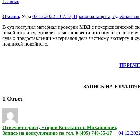
Главная
Оксана
, Уфа
03.12.2022 в 07:57,
Правовая защита, судебная защ
В суд поступил материал проверки МВД с почерковедческой эк
покойного и суд удовлетворяет провести поторную экспертизу 
суда о предоставлении материалов дела частному эксперту и б
подписей покойного.
ПЕРЕЧ
ЗАПИСЬ НА ЮРИДИЧ
1
Ответ
Отвечает юрист, Егоров Константин Михайлович,
Запись на консультацию по тел. 8 (495) 740-55-17
04.12.2022