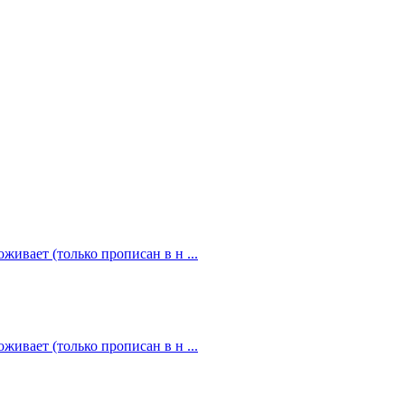
живает (только прописан в н ...
живает (только прописан в н ...