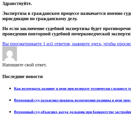
Здравствуйте.
Экспертиза в гражданском процессе назначается именно судо
юрисдикции по гражданскому делу.
Но если заключение судебной экспертизы будет противореч
проведении повторной судебной почерковедческой эксперти
Вы просматриваете 1 из1 ответов, нажмите здесь, чтобы просмо
Напишите свой ответ.
Последние новости
Как возмещать разницу в цене при возврате технически сложного 
Верховный суд разъяснил правила возмещения разницы в цене при 
Верховный суд объяснил, когда дольщик при банкротстве застрой