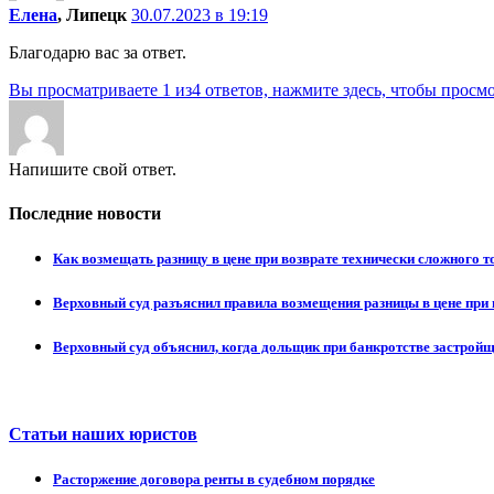
Елена
, Липецк
30.07.2023 в 19:19
Благодарю вас за ответ.
Вы просматриваете 1 из4 ответов, нажмите здесь, чтобы просмо
Напишите свой ответ.
Последние новости
Как возмещать разницу в цене при возврате технически сложного 
Верховный суд разъяснил правила возмещения разницы в цене при 
Верховный суд объяснил, когда дольщик при банкротстве застрой
Статьи наших юристов
Расторжение договора ренты в судебном порядке