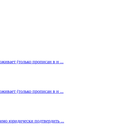
живает (только прописан в н ...
живает (только прописан в н ...
димо юридически подтвердить ...