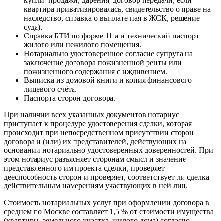
купли–продажи, дарения, договор передачи, если
квартира приватизировалась, свидетельство о праве на
наследство, справка о выплате пая в ЖСК, решение
суда).
Справка БТИ по форме 11-а и технический паспорт
жилого или нежилого помещения.
Нотариально удостоверенное согласие супруга на
заключение договора пожизненной ренты или
пожизненного содержания с иждивением.
Выписка из домовой книги и копия финансового
лицевого счёта.
Паспорта сторон договора.
При наличии всех указанных документов нотариус
приступает к процедуре удостоверения сделки, которая
происходит при непосредственном присутствии сторон
договора и (или) их представителей, действующих на
основании нотариально удостоверенных доверенностей. При
этом нотариус разъясняет сторонам смысл и значение
представленного им проекта сделки, проверяет
дееспособность сторон и проверяет, соответствует ли сделка
действительным намерениям участвующих в ней лиц.
Стоимость нотариальных услуг при оформлении договора в
среднем по Москве составляет 1,5 % от стоимости имущества
(квартиры, земельного участка, жилого дома) согласно