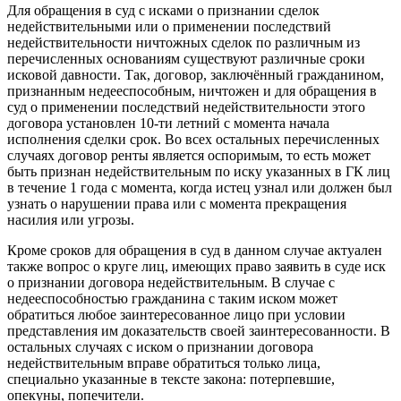
Для обращения в суд с исками о признании сделок
недействительными или о применении последствий
недействительности ничтожных сделок по различным из
перечисленных основаниям существуют различные сроки
исковой давности. Так, договор, заключённый гражданином,
признанным недееспособным, ничтожен и для обращения в
суд о применении последствий недействительности этого
договора установлен 10-ти летний с момента начала
исполнения сделки срок. Во всех остальных перечисленных
случаях договор ренты является оспоримым, то есть может
быть признан недействительным по иску указанных в ГК лиц
в течение 1 года с момента, когда истец узнал или должен был
узнать о нарушении права или с момента прекращения
насилия или угрозы.
Кроме сроков для обращения в суд в данном случае актуален
также вопрос о круге лиц, имеющих право заявить в суде иск
о признании договора недействительным. В случае с
недееспособностью гражданина с таким иском может
обратиться любое заинтересованное лицо при условии
представления им доказательств своей заинтересованности. В
остальных случаях с иском о признании договора
недействительным вправе обратиться только лица,
специально указанные в тексте закона: потерпевшие,
опекуны, попечители.