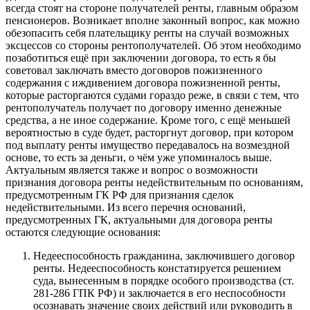
всегда стоят на стороне получателей ренты, главным образом
пенсионеров. Возникает вполне законный вопрос, как можно
обезопасить себя плательщику ренты на случай возможных
эксцессов со стороны рентополучателей. Об этом необходимо
позаботиться ещё при заключении договора, то есть я бы
советовал заключать вместо договоров пожизненного
содержания с иждивением договора пожизненной ренты,
которые расторгаются судами гораздо реже, в связи с тем, что
рентополучатель получает по договору именно денежные
средства, а не иное содержание. Кроме того, с ещё меньшей
вероятностью в суде будет, расторгнут договор, при котором
под выплату ренты имущество передавалось на возмездной
основе, то есть за деньги, о чём уже упоминалось выше.
Актуальным является также и вопрос о возможности
признания договора ренты недействительным по основаниям,
предусмотренным ГК РФ для признания сделок
недействительными. Из всего перечня оснований,
предусмотренных ГК, актуальными для договора ренты
остаются следующие основания:
Недееспособность гражданина, заключившего договор
ренты. Недееспособность констатируется решением
суда, вынесенным в порядке особого производства (ст.
281-286 ГПК РФ) и заключается в его неспособности
осознавать значение своих действий или руководить в