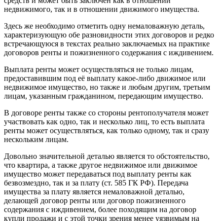
средств и может быть заключён как в отношении
недвижимого, так и в отношении движимого имущества.
Здесь же необходимо отметить одну немаловажную деталь,
характеризующую обе разновидности этих договоров и редко
встречающуюся в текстах реально заключаемых на практике
договоров ренты и пожизненного содержания с иждивением.
Выплата ренты может осуществляться не только лицам,
предоставившим под её выплату какое-либо движимое или
недвижимое имущество, но также и любым другим, третьим
лицам, указанным гражданином, передающим имущество.
В договоре ренты также со стороны рентополучателя может
участвовать как одно, так и несколько лиц, то есть выплата
ренты может осуществляться, как только одному, так и сразу
нескольким лицам.
Довольно значительной деталью является то обстоятельство,
что квартира, а также другое недвижимое или движимое
имущество может передаваться под выплату ренты как
безвозмездно, так и за плату (ст. 585 ГК РФ). Передача
имущества за плату является немаловажной деталью,
делающей договор ренты или договор пожизненного
содержания с иждивением, более походящим на договор
купли продажи и с этой точки зрения менее уязвимым на