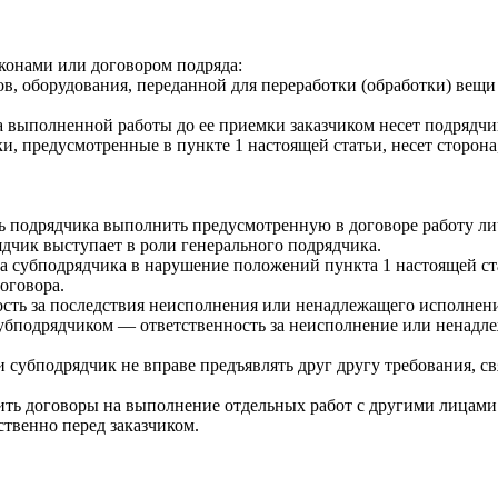
конами или договором подряда:
в, оборудования, переданной для переработки (обработки) вещ
а выполненной работы до ее приемки заказчиком несет подрядчи
и, предусмотренные в пункте 1 настоящей статьи, несет сторона
сть подрядчика выполнить предусмотренную в договоре работу л
ядчик выступает в роли генерального подрядчика.
 субподрядчика в нарушение положений пункта 1 настоящей стат
оговора.
ость за последствия неисполнения или ненадлежащего исполнени
д субподрядчиком — ответственность за неисполнение или ненадл
и субподрядчик не вправе предъявлять друг другу требования, 
чить договоры на выполнение отдельных работ с другими лицами.
твенно перед заказчиком.