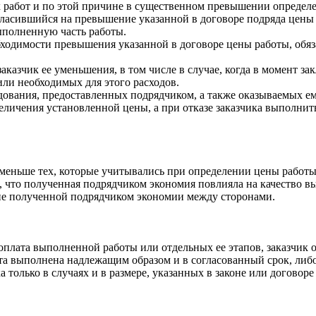
х работ и по этой причине в существенном превышении определ
гласившийся на превышение указанной в договоре подряда цены р
выполненную часть работы.
ходимости превышения указанной в договоре цены работы, обяза
заказчик ее уменьшения, в том числе в случае, когда в момент 
и необходимых для этого расходов.
ования, предоставленных подрядчиком, а также оказываемых ем
еличения установленной цены, а при отказе заказчика выполнит
 меньше тех, которые учитывались при определении цены работы,
, что полученная подрядчиком экономия повлияла на качество в
ние полученной подрядчиком экономии между сторонами.
 оплата выполненной работы или отдельных ее этапов, заказчик 
та выполнена надлежащим образом и в согласованный срок, либо 
 только в случаях и в размере, указанных в законе или договоре