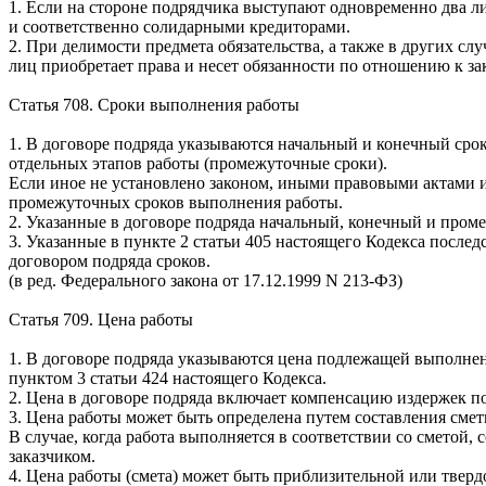
1. Если на стороне подрядчика выступают одновременно два л
и соответственно солидарными кредиторами.
2. При делимости предмета обязательства, а также в других с
лиц приобретает права и несет обязанности по отношению к зак
Статья 708. Сроки выполнения работы
1. В договоре подряда указываются начальный и конечный сро
отдельных этапов работы (промежуточные сроки).
Если иное не установлено законом, иными правовыми актами ил
промежуточных сроков выполнения работы.
2. Указанные в договоре подряда начальный, конечный и пром
3. Указанные в пункте 2 статьи 405 настоящего Кодекса посл
договором подряда сроков.
(в ред. Федерального закона от 17.12.1999 N 213-ФЗ)
Статья 709. Цена работы
1. В договоре подряда указываются цена подлежащей выполнени
пунктом 3 статьи 424 настоящего Кодекса.
2. Цена в договоре подряда включает компенсацию издержек п
3. Цена работы может быть определена путем составления смет
В случае, когда работа выполняется в соответствии со сметой,
заказчиком.
4. Цена работы (смета) может быть приблизительной или тверд