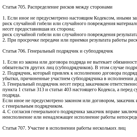
Статья 705. Распределение рисков между сторонами
1. Если иное не предусмотрено настоящим Кодексом, иными за
риск случайной гибели или случайного повреждения материало
несет предоставившая их сторона;
риск случайной гибели или случайного повреждения результат
2. При просрочке передачи или приемки результата работы риск
Статья 706. Генеральный подрядчик и субподрядчик
1. Если из закона или договора подряда не вытекает обязанно
обязательств других лиц (субподрядчиков). В этом случае подр
2. Подрядчик, который привлек к исполнению договора подряда
убытки, причиненные участием субподрядчика в исполнении д
3. Генеральный подрядчик несет перед заказчиком ответственн
пункта 1 статьи 313 и статьи 403 настоящего Кодекса, а пере
подряда.
Если иное не предусмотрено законом или договором, заказчик 
с генеральным подрядчиком.
4. С согласия генерального подрядчика заказчик вправе заклю
неисполнение или ненадлежащее исполнение работы непосредс
Статья 707. Участие в исполнении работы нескольких лиц