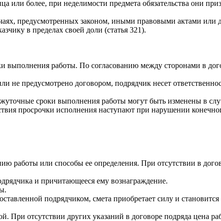
ица или более, при неделимости предмета обязательства они п
лучаях, предусмотренных законом, иными правовыми актами или д
азчику в пределах своей доли (статья 321).
ки выполнения работы. По согласованию между сторонами в дог
и не предусмотрено договором, подрядчик несет ответственност
ежуточные сроки выполнения работы могут быть изменены в слу
едствия просрочки исполнения наступают при нарушении конечно
ю работы или способы ее определения. При отсутствии в догово
одрядчика и причитающееся ему вознаграждение.
ы.
 составленной подрядчиком, смета приобретает силу и становитс
ой. При отсутствии других указаний в договоре подряда цена ра