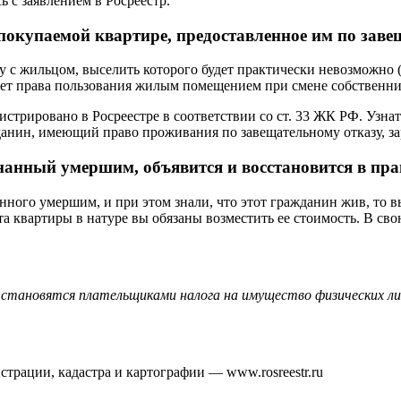
 с заявлением в Росреестр.
покупаемой квартире, предоставленное им по заве
 с жильцом, выселить которого будет практически невозможно (п
т права пользования жилым помещением при смене собственника 
трировано в Росреестре в соответствии со ст. 33 ЖК РФ. Узнать
анин, имеющий право проживания по завещательному отказу, зар
знанный умершим, объявится и восстановится в пра
нного умершим, и при этом знали, что этот гражданин жив, то 
рата квартиры в натуре вы обязаны возместить ее стоимость. В с
становятся плательщиками налога на имущество физических ли
рации, кадастра и картографии — www.rosreestr.ru