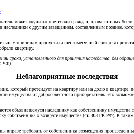
е
купатель может «купить» претензии граждан, права которых был
и наследники с другим завещанием, составленным позднее, кото
ельным причинам пропустили шестимесячный срок для принятия н
иобрели квартиру.
и срока, установленного для принятия наследства, без обращени
К РФ).
Неблагоприятные последствия
дник, который претендует на квартиру или на долю в квартире, 
нии имущества от добросовестного приобретателя. Это возможно и
ются объявившемуся наследнику как собственнику имущества с 
ку собственника о возврате имущества (ст. 303 ГК РФ). К таким
Ф вы вправе требовать от собственника возмещения произведенны