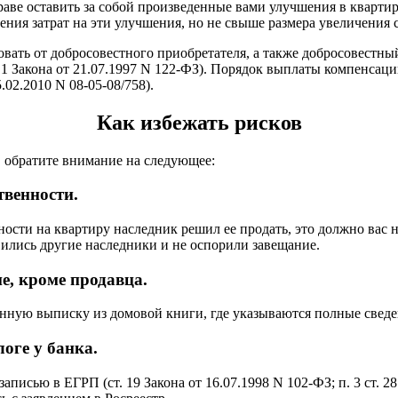
аве оставить за собой произведенные вами улучшения в квартир
ения затрат на эти улучшения, но не свыше размера увеличения 
ать от добросовестного приобретателя, а также добросовестный
1.1 Закона от 21.07.1997 N 122-ФЗ). Порядок выплаты компенсац
02.2010 N 08-05-08/758).
Как избежать рисков
, обратите внимание на следующее:
твенности.
нности на квартиру наследник решил ее продать, это должно вас
вились другие наследники и не оспорили завещание.
е, кроме продавца.
нную выписку из домовой книги, где указываются полные сведе
логе у банка.
аписью в ЕГРП (ст. 19 Закона от 16.07.1998 N 102-ФЗ; п. 3 ст. 