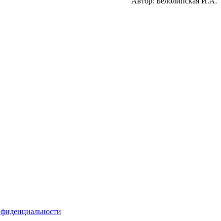
Автор: Белолипская И.А.
нфиденциальности