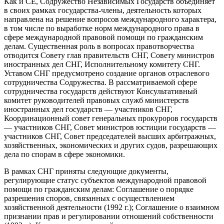
Как и СЕ, Содружество Независимых Государств объединяет
в своих рамках государства-члены, деятельность которых
направлена на решение вопросов международного характера,
в том числе по выработке норм международного права в
сфере международной правовой помощи по гражданским
делам. Существенная роль в вопросах правотворчества
отводится Совету глав правительств СНГ, Совету министров
иностранных дел СНГ, Исполнительному комитету СНГ.
Уставом СНГ предусмотрено создание органов отраслевого
сотрудничества Содружества. В рассматриваемой сфере
сотрудничества государств действуют Консультативный
комитет руководителей правовых служб министерств
иностранных дел государств — участников СНГ,
Координационный совет генеральных прокуроров государств
— участников СНГ, Совет министров юстиции государств —
участников СНГ, Совет председателей высших арбитражных,
хозяйственных, экономических и других судов, разрешающих
дела по спорам в сфере экономики.
В рамках СНГ приняты следующие документы,
регулирующие статус субъектов международной правовой
помощи по гражданским делам: Соглашение о порядке
разрешения споров, связанных с осуществлением
хозяйственной деятельности (1992 г.); Соглашение о взаимном
признании прав и регулировании отношений собственности