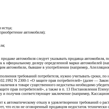
 истца;
приобретение автомобиля);
ля;
и продаже автомобиля следует указывать продавца автомобиля, 
ак к официальному дилеру определенной марки автомобилей (на
ующим автомобили, бывшие в употреблении (например, Апелляцио
сполнения требований потребителя, нужно учитывать сроки, по 
7.02.1992 N 2300-1 «О защите прав потребителей» (далее — Закон
наличия в товаре существенного недостатка необходимо убедитьс
ащите прав потребителей», а также в п. 13 Постановления Плену
у и получив соответствующее заключение (например, Кассационн
 к автоматическому отказу в удовлетворении требований о расто
ует, что если не оговоренный продавцом недостаток технически 