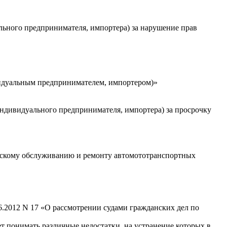
льного предпринимателя, импортера) за нарушение прав
видуальным предпринимателем, импортером)»
индивидуального предпринимателя, импортера) за просрочку
ческому обслуживанию и ремонту автомототранспортных
6.2012 N 17 «О рассмотрении судами гражданских дел по
ует понимать различные недостатки, на устранение которых в