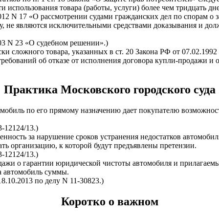
 использования товара (работы, услуги) более чем тридцать дне
12 N 17 «О рассмотрении судами гражданских дел по спорам о з
делу, не являются исключительными средствами доказывания и д
03 N 23 «О судебном решении».)
и сложного товара, указанных в ст. 20 Закона РФ от 07.02.1992
ребований об отказе от исполнения договора купли-продажи и о
Практика Московского городского суда
томобиль по его прямому назначению дает покупателю возможнос
-12124/13.)
венность за нарушение сроков устранения недостатков автомобил
ать организацию, к которой будут предъявлены претензии.
-12124/13.)
ажи о гарантии юридической чистоты автомобиля и прилагаемых
а автомобиль суммы.
.10.2013 по делу N 11-30823.)
Коротко о важном