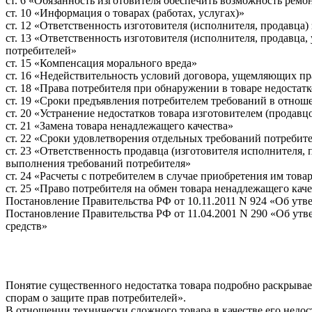
ст. 6 «Обязанность изготовителя обеспечить возможность ремо
ст. 10 «Информация о товарах (работах, услугах)»
ст. 12 «Ответственность изготовителя (исполнителя, продавца
ст. 13 «Ответственность изготовителя (исполнителя, продавц
потребителей»
ст. 15 «Компенсация морального вреда»
ст. 16 «Недействительность условий договора, ущемляющих пр
ст. 18 «Права потребителя при обнаружении в товаре недостат
ст. 19 «Сроки предъявления потребителем требований в отнош
ст. 20 «Устранение недостатков товара изготовителем (прод
ст. 21 «Замена товара ненадлежащего качества»
ст. 22 «Сроки удовлетворения отдельных требований потребит
ст. 23 «Ответственность продавца (изготовителя исполнителя
выполнения требований потребителя»
ст. 24 «Расчеты с потребителем в случае приобретения им това
ст. 25 «Право потребителя на обмен товара ненадлежащего кач
Постановление Правительства РФ от 10.11.2011 N 924 «Об ут
Постановление Правительства РФ от 11.04.2001 N 290 «Об ут
средств»
Понятие существенного недостатка товара подробно раскрывае
спорам о защите прав потребителей».
В отношении технически сложного товара в качестве его недост