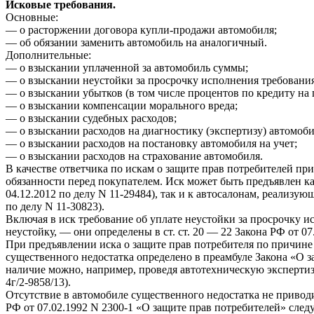
Исковые требования.
Основные:
— о расторжении договора купли-продажи автомобиля;
— об обязании заменить автомобиль на аналогичный.
Дополнительные:
— о взыскании уплаченной за автомобиль суммы;
— о взыскании неустойки за просрочку исполнения требования
— о взыскании убытков (в том числе процентов по кредиту на 
— о взыскании компенсации морального вреда;
— о взыскании судебных расходов;
— о взыскании расходов на диагностику (экспертизу) автомоби
— о взыскании расходов на постановку автомобиля на учет;
— о взыскании расходов на страхование автомобиля.
В качестве ответчика по искам о защите прав потребителей пр
обязанности перед покупателем. Иск может быть предъявлен к
04.12.2012 по делу N 11-29484), так и к автосалонам, реализ
по делу N 11-30823).
Включая в иск требование об уплате неустойки за просрочку и
неустойку, — они определены в ст. ст. 20 — 22 Закона РФ от 0
При предъявлении иска о защите прав потребителя по причине 
существенного недостатка определено в преамбуле Закона «О з
наличие можно, например, проведя автотехническую экспертиз
4г/2-9858/13).
Отсутствие в автомобиле существенного недостатка не приводит
РФ от 07.02.1992 N 2300-1 «О защите прав потребителей» след