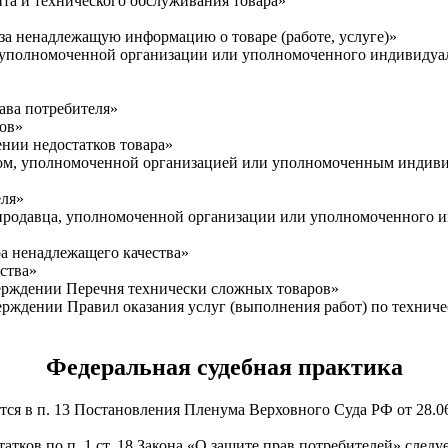
нта и технического обслуживания товара»
) за ненадлежащую информацию о товаре (работе, услуге)»
а, уполномоченной организации или уполномоченного индивидуа
ава потребителя»
ков»
ении недостатков товара»
авцом, уполномоченной организацией или уполномоченным инди
еля»
, продавца, уполномоченной организации или уполномоченного 
ра ненадлежащего качества»
ества»
верждении Перечня технически сложных товаров»
верждении Правил оказания услуг (выполнения работ) по техни
Федеральная судебная практика
тся в п. 13 Постановления Пленума Верховного Суда РФ от 28.0
атков по п. 1 ст. 18 Закона «О защите прав потребителей» след