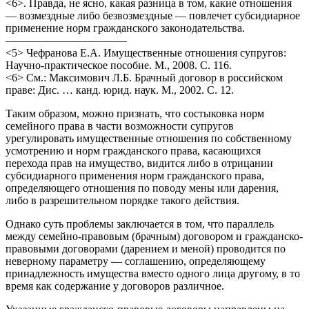
<6>. Правда, не ясно, какая разница в том, какие отношения
— возмездные либо безвозмездные — повлечет субсидиарное
применение норм гражданского законодательства.
———————————
<5> Чефранова Е.А. Имущественные отношения супругов:
Научно-практическое пособие. М., 2008. С. 116.
<6> См.: Максимович Л.Б. Брачный договор в российском
праве: Дис. … канд. юрид. наук. М., 2002. С. 12.
Таким образом, можно признать, что состыковка норм
семейного права в части возможности супругов
урегулировать имущественные отношения по собственному
усмотрению и норм гражданского права, касающихся
перехода прав на имущество, видится либо в отрицании
субсидиарного применения норм гражданского права,
определяющего отношения по поводу мены или дарения,
либо в разрешительном порядке такого действия.
Однако суть проблемы заключается в том, что параллель
между семейно-правовым (брачным) договором и гражданско-
правовыми договорами (дарением и меной) проводится по
неверному параметру — соглашению, определяющему
принадлежность имущества вместо одного лица другому, в то
время как содержание у договоров различное.