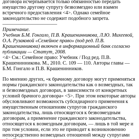
договора исчерпывается только обязанностью передать
имущество другому супругу безвозмездно или взамен
встречного предоставления <4>. Однако семейное
законодательство не содержит подобного запрета.
———————————
Примечание.
Учебник Б.М. Гонгало, П.В. Крашенинникова, Л.Ю. Михеевой,
О.А. Рузаковой «Семейное право» (под ред. П.В.
Крашенинникова) включен в информационный банк согласно
публикации — Статут, 2008.
<4> См.: Семейное право: Учебник / Под ред. П.В.
Крашенинникова. М., 2010. С. 109 — 110. Авторы главы —
Б.М. Гонгало и П.В. Крашенинников.
По мнению других, «к брачному договору могут применяться
нормы гражданского законодательства как о возмездных, так
и безвозмездных договорах, в зависимости от конкретных
условий брачного договора» <5>. При этом некоторые авторы
обусловливают возможность субсидиарного применения к
имущественным отношениям супругов гражданского
законодательства, лишь относящегося к безвозмездным
договорам, а применение гражданского законодательства,
относящегося к возмездным договорам, — лишь в той мере и
при том условии, если это не приводит к возникновению
непосредственно возмездных отношений между супругами