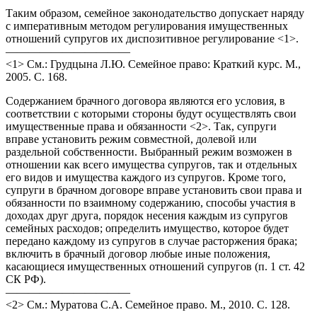
Таким образом, семейное законодательство допускает наряду
с императивным методом регулирования имущественных
отношений супругов их диспозитивное регулирование <1>.
———————————
<1> См.: Грудцына Л.Ю. Семейное право: Краткий курс. М.,
2005. С. 168.
Содержанием брачного договора являются его условия, в
соответствии с которыми стороны будут осуществлять свои
имущественные права и обязанности <2>. Так, супруги
вправе установить режим совместной, долевой или
раздельной собственности. Выбранный режим возможен в
отношении как всего имущества супругов, так и отдельных
его видов и имущества каждого из супругов. Кроме того,
супруги в брачном договоре вправе установить свои права и
обязанности по взаимному содержанию, способы участия в
доходах друг друга, порядок несения каждым из супругов
семейных расходов; определить имущество, которое будет
передано каждому из супругов в случае расторжения брака;
включить в брачный договор любые иные положения,
касающиеся имущественных отношений супругов (п. 1 ст. 42
СК РФ).
———————————
<2> См.: Муратова С.А. Семейное право. М., 2010. С. 128.