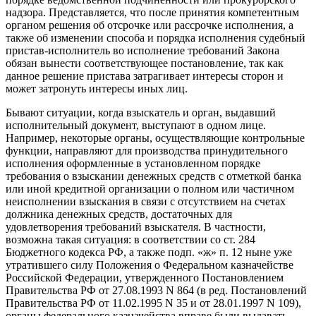
надзора. Представляется, что после принятия компетентным
органом решения об отсрочке или рассрочке исполнения, а
также об изменении способа и порядка исполнения судебный
пристав-исполнитель во исполнение требований Закона
обязан вынести соответствующее постановление, так как
данное решение пристава затрагивает интересы сторон и
может затронуть интересы иных лиц.
Бывают ситуации, когда взыскатель и орган, выдавший
исполнительный документ, выступают в одном лице.
Например, некоторые органы, осуществляющие контрольные
функции, направляют для производства принудительного
исполнения оформленные в установленном порядке
требования о взыскании денежных средств с отметкой банка
или иной кредитной организации о полном или частичном
неисполнении взыскания в связи с отсутствием на счетах
должника денежных средств, достаточных для
удовлетворения требований взыскателя. В частности,
возможна такая ситуация: в соответствии со ст. 284
Бюджетного кодекса РФ, а также подп. «ж» п. 12 ныне уже
утратившего силу Положения о Федеральном казначействе
Российской Федерации, утвержденного Постановлением
Правительства РФ от 27.08.1993 N 864 (в ред. Постановлений
Правительства РФ от 11.02.1995 N 35 и от 28.01.1997 N 109),
органы федерального казначейства вправе были выдавать