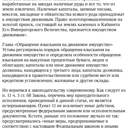
выработанные на заводах наличные руды и все то, что из
земли извлечено. Наличные капиталы, заемные письма,
векселя, закладные и обязательства всякого рода принадлежат
к имуществам движимым. Право золотопромышленников на
золотой прииск, состоящий на землях казенных и Кабинета
Его Императорского Величества, признается имуществом
движимым».
Глава «Обращение взыскания на движимое имущество»
Устава регулировала порядок обращения взыскания на
движимое имущество и определяла особенности обращения
взыскания на выкупные процентные бумаги, акции и
облигации; капиталы или иное движимое имущество
должника, находящееся у третьего лица; капиталы должника,
находящиеся в правительственном или судебном месте или
кредитном установлении; жалованье и другие оклады.
Но вернемся к законодательству современному. Как следует из
п. 11 ч. 3 ст. 68 Закона, перечень мер принудительного
исполнения, приведенный в данной статье, не является
исчерпывающим. Пункт 11 не исключает иные действия,
предусмотренные федеральным законом или исполнительным
документом. Кстати, раньше это положение звучало не так:
предусматривались «иные меры, предпринимаемые в
соответствии с настоящим Федеральным законом и иными