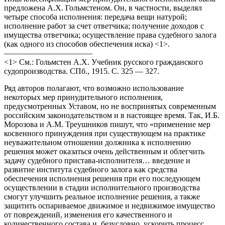
предложена А.Х. Гольмстеном. Он, в частности, выделял
четыре способа исполнения: передача вещи натурой;
исполнение работ за счет ответчика; получение доходов с
имущества ответчика; осуществление права судебного залога
(как одного из способов обеспечения иска) <1>.
———————————
<1> См.: Гольмстен А.Х. Учебник русского гражданского
судопроизводства. СПб., 1915. С. 325 — 327.
Ряд авторов полагают, что возможно использование
некоторых мер принудительного исполнения,
предусмотренных Уставом, но не воспринятых современным
российским законодательством и в настоящее время. Так, И.Б.
Морозова и А.М. Треушников пишут, что «применение мер
косвенного принуждения при существующем на практике
неуважительном отношении должника к исполнению
решения может оказаться очень действенным и облегчить
задачу судебного пристава-исполнителя… введение и
развитие института судебного залога как средства
обеспечения исполнения решения при его последующем
осуществлении в стадии исполнительного производства
смогут улучшить реальное исполнение решения, а также
защитить оспариваемое движимое и недвижимое имущество
от повреждений, изменения его качественного и
количественного состава и, безусловно, ускорить процесс