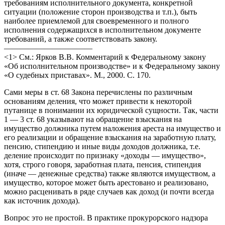
требованиям исполнительного документа, конкретной
ситуации (положение сторон производства и т.п.), быть
наиболее приемлемой для своевременного и полного
исполнения содержащихся в исполнительном документе
требований, а также соответствовать закону.
———————————
<1> См.: Ярков В.В. Комментарий к Федеральному закону
«Об исполнительном производстве» и к Федеральному закону
«О судебных приставах». М., 2000. С. 170.
Сами меры в ст. 68 Закона перечислены по различным
основаниям деления, что может привести к некоторой
путанице в понимании их юридической сущности. Так, части
1 — 3 ст. 68 указывают на обращение взыскания на
имущество должника путем наложения ареста на имущество и
его реализации и обращение взыскания на заработную плату,
пенсию, стипендию и иные виды доходов должника, т.е.
деление происходит по признаку «доходы — имущество»,
хотя, строго говоря, заработная плата, пенсия, стипендия
(иначе — денежные средства) также являются имуществом, а
имущество, которое может быть арестовано и реализовано,
можно расценивать в ряде случаев как доход (и почти всегда
как источник дохода).
Вопрос это не простой. В практике прокурорского надзора