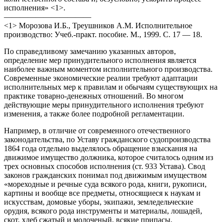
исполнения» <1>.
———————————
<1> Морозова И.Б., Треушников А.М. Исполнительное
производство: Учеб.-практ. пособие. М., 1999. С. 17 — 18.
По справедливому замечанию указанных авторов,
определение мер принудительного исполнения является
наиболее важным моментом исполнительного производства.
Современные экономические реалии требуют адаптации
исполнительных мер к правилам и обычаям существующих на
практике товарно-денежных отношений. Во многом
действующие меры принудительного исполнения требуют
изменения, а также более подробной регламентации.
Например, в отличие от современного отечественного
законодательства, по Уставу гражданского судопроизводства
1864 года отдельно выделялось обращение взыскания на
движимое имущество должника, которое считалось одним из
трех основных способов исполнения (ст. 933 Устава). Свод
законов гражданских понимал под движимым имуществом
«мореходные и речные суда всякого рода, книги, рукописи,
картины и вообще все предметы, относящиеся к наукам и
искусствам, домовые уборы, экипажи, земледельческие
орудия, всякого рода инструменты и материалы, лошадей,
скот, хлеб сжатый и молоченый, всякие припасы,