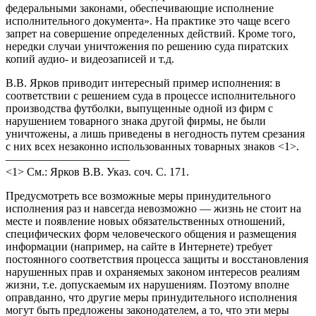
федеральными законами, обеспечивающие исполнение
исполнительного документа». На практике это чаще всего
запрет на совершение определенных действий. Кроме того,
нередки случаи уничтожения по решению суда пиратских
копий аудио- и видеозаписей и т.д.
В.В. Ярков приводит интересный пример исполнения: в
соответствии с решением суда в процессе исполнительного
производства футболки, выпущенные одной из фирм с
нарушением товарного знака другой фирмы, не были
уничтожены, а лишь приведены в негодность путем срезания
с них всех незаконно использованных товарных знаков <1>.
———————————
<1> См.: Ярков В.В. Указ. соч. С. 171.
Предусмотреть все возможные меры принудительного
исполнения раз и навсегда невозможно — жизнь не стоит на
месте и появление новых обязательственных отношений,
специфических форм человеческого общения и размещения
информации (например, на сайте в Интернете) требует
постоянного соответствия процесса защиты и восстановления
нарушенных прав и охраняемых законом интересов реалиям
жизни, т.е. допускаемым их нарушениям. Поэтому вполне
оправданно, что другие меры принудительного исполнения
могут быть предложены законодателем, а то, что эти меры