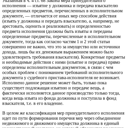
Указанная в ч. 4 ст. 68 Закона мера принудительного
исполнения — изъятие у должника и передача взыскателю
определенных предметов, перечисленных в исполнительном
документе, — отличается от иных мер способом действия
(изъять у должника и передать взыскателю, а, например, не
арестовать, оценить и реализовать) и определенностью
предмета исполнения (должны быть изъяты и переданы
определенные предметы, перечисленные в исполнительном
документе, тогда как согласно частям 1 и 2 этой статьи
совершенно не важно, что это за имущество или источники
дохода, лишь бы их денежным выражением можно было
удовлетворить требования взыскателя). Конкретные предметы
и необходимые действия с ними (изъятие и передача) прямо
определены исполнительным документом, в связи с чем
особых проблем с пониманием требований исполнительного
документа у судебного пристава-исполнителя не возникает.
Исполнено данное решение может быть, только пока
существует подлежащая изъятию и передаче вещь, а
фактически исполняется данное производство только тогда,
когда вещь изъята из фонда должника и поступила в фонд
взыскателя, т.е. в его владение.
В целом же классификация мер принудительного исполнения
идет по пути формирования перечня мер через объединение
недвижимого и движимого имущества должника в единый