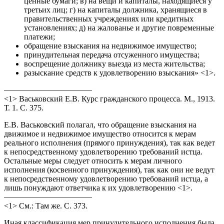
ценные бумаги; в) на вещи и капиталы, находящиеся у
третьих лиц; г) на капиталы должника, хранящиеся в
правительственных учреждениях или кредитных
установлениях; д) на жалованье и другие повременные
платежи;
обращение взыскания на недвижимое имущество;
принудительная передача отсуженного имущества;
воспрещение должнику выезда из места жительства;
разыскание средств к удовлетворению взыскания» <1>.
———————————
<1> Васьковский Е.В. Курс гражданского процесса. М., 1913.
Т. 1. С. 375.
Е.В. Васьковский полагал, что обращение взыскания на
движимое и недвижимое имущество относится к мерам
реального исполнения (прямого принуждения), так как ведет
к непосредственному удовлетворению требований истца.
Остальные меры следует относить к мерам личного
исполнения (косвенного принуждения), так как они не ведут
к непосредственному удовлетворению требований истца, а
лишь понуждают ответчика к их удовлетворению <1>.
———————————
<1> См.: Там же. С. 373.
Иная классификация мер принудительного исполнения была