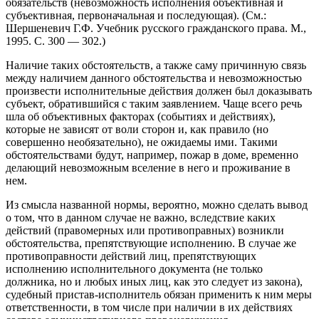
обязательств (невозможность исполнения объективная и
субъективная, первоначальная и последующая). (См.:
Шершеневич Г.Ф. Учебник русского гражданского права. М.,
1995. С. 300 — 302.)
Наличие таких обстоятельств, а также саму причинную связь
между наличием данного обстоятельства и невозможностью
произвести исполнительные действия должен был доказывать
субъект, обратившийся с таким заявлением. Чаще всего речь
шла об объективных факторах (событиях и действиях),
которые не зависят от воли сторон и, как правило (но
совершенно необязательно), не ожидаемы ими. Такими
обстоятельствами будут, например, пожар в доме, временно
делающий невозможным вселение в него и проживание в
нем.
Из смысла названной нормы, вероятно, можно сделать вывод
о том, что в данном случае не важно, вследствие каких
действий (правомерных или противоправных) возникли
обстоятельства, препятствующие исполнению. В случае же
противоправности действий лиц, препятствующих
исполнению исполнительного документа (не только
должника, но и любых иных лиц, как это следует из закона),
судебный пристав-исполнитель обязан применить к ним меры
ответственности, в том числе при наличии в их действиях