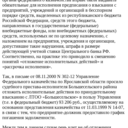
обязательные для исполнения предписания о взыскании с
предприятий, учреждений и организаций в бесспорном
порядке средств, выделенных из республиканского бюджета
Российской Федерации, средств этого бюджета,
направленных в государственные (федеральные)
внебюджетные фонды, или внебюджетных (федеральных)
средств, используемых не по целевому назначению, с
наложением на предприятия, учреждения и организации,
допустившие такие нарушения, штрафа в размере
действующей учетной ставки Центрального банка РФ.
Соответственно, на практике это приводило к смешению
понятий «отложение исполнительных действий» и
«рассрочка исполнения».
Так, в письме от 08.11.2000 N 302-12 Управление
Федерального казначейства по Ярославской области просило
судебного пристава-исполнителя Большесельского района
отложить исполнительные действия по принудительному
взысканию с ЛТОО «Большесельское» в пользу Управления
(т.е. в федеральный бюджет) 93 206 руб., осуществляемому на
основании представления казначейства от 11.03.1999 N 14-07,
в связи с тем, что предприятие-должник предоставило график
погашения задолженности.
Между тем в данном случае речь идет не об отложении