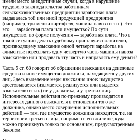
имели место анекдотичные случаи, когда в нарушение
трудового законодательства работникам
сельскохозяйственных предприятий заработная плата
выдавалась той или иной продукцией предприятия
(например, три мешка картофеля, машина навоза и т.п.). Что
это — заработная плата или имущество? По сути —
имущество, по форме получения — заработная плата. Что в
такой ситуации делать судебному приставу-исполнителю,
производящему взыскание одной четверти заработка на
алименты: пересылать одну четвертую часть машины навоза
взыскателю или продавать эту часть и направлять ему деньги?
Часть 5 ст. 68 говорит об обращении взыскания на денежные
средства и иное имущество должника, находящиеся у других
лиц. Здесь выделение меры взыскания иное: имущество
арестовывается (изымается, реализуется или выдается
взыскателю и т.п.) не у должника, а у третьих лиц.
Исполнительные действия по-прежнему производятся в
интересах данного взыскателя в отношении того же
должника, однако место совершения исполнительных
действий — там, где имущество должника находится, т.е. на
территории третьего лица, например в его жилище, куда
можно проникнуть только по основаниям, предусмотренным
Законом.