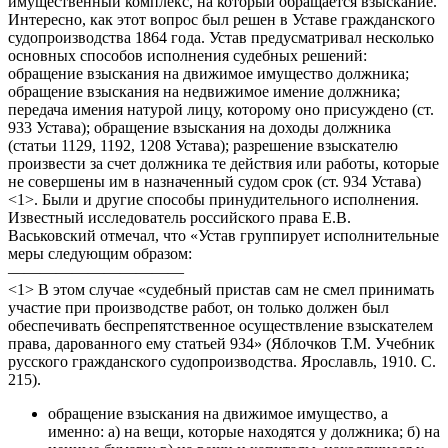
имущественный комплекс, на который обращается взыскание.
Интересно, как этот вопрос был решен в Уставе гражданского
судопроизводства 1864 года. Устав предусматривал несколько
основных способов исполнения судебных решений:
обращение взыскания на движимое имущество должника;
обращение взыскания на недвижимое имение должника;
передача имения натурой лицу, которому оно присуждено (ст.
933 Устава); обращение взыскания на доходы должника
(статьи 1129, 1192, 1208 Устава); разрешение взыскателю
произвести за счет должника те действия или работы, которые
не совершены им в назначенный судом срок (ст. 934 Устава)
<1>. Были и другие способы принудительного исполнения.
Известный исследователь российского права Е.В.
Васьковский отмечал, что «Устав группирует исполнительные
меры следующим образом:
———————————
<1> В этом случае «судебный пристав сам не смел принимать
участие при производстве работ, он только должен был
обеспечивать беспрепятственное осуществление взыскателем
права, дарованного ему статьей 934» (Яблочков Т.М. Учебник
русского гражданского судопроизводства. Ярославль, 1910. С.
215).
обращение взыскания на движимое имущество, а
именно: а) на вещи, которые находятся у должника; б) на