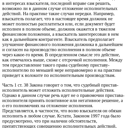
в интересах взыскателя, последний вправе сам решить,
возможно ли в данном случае отложение исполнительных
действий. На практике такие случаи нередки. Например,
взыскатель полагает, что в настоящее время должник не
может полностью расплатиться или, если документ будет
исполнен в полном объеме, должник окажется в тяжелом
финансовом положении, а взыскатель заинтересован в нем
как в дальнейшем контрагенте. Взыскатель предполагает
улучшение финансового положения должника в дальнейшем
и согласен на производство исполнения в полном объеме
через какое-то время. В определенном смысле это действие,
как отмечалось выше, схоже с отсрочкой исполнения. Между
тем предоставление такого права судебному приставу-
исполнителю по меньшей мере неправомерно и на практике
приведет к волоките по исполнительным производствам.
Часть 1 ст. 38 Закона говорит о том, что судебный пристав-
исполнитель может отложить исполнительные действия.
Однако в данном случае речь идет не о правомочии пристава-
исполнителя принять позитивное или негативное решение, а
о его полномочиях на отложение исполнения.
Представляется, в частности, что волю взыскателя он обязан
исполнить в любом случае. Кстати, Законом 1997 года было
предусмотрено, что при наличии обстоятельств,
препятствующих совершению исполнительных действий,