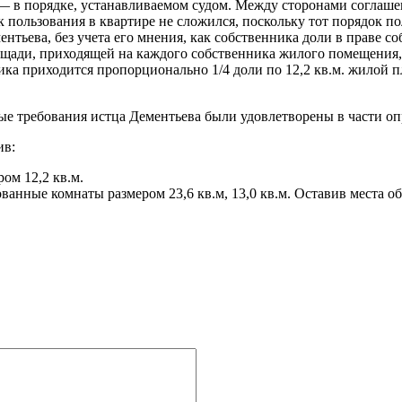
 — в порядке, устанавливаемом судом. Между сторонами соглаш
к пользования в квартире не сложился, поскольку тот порядок п
тьева, без учета его мнения, как собственника доли в праве со
ади, приходящей на каждого собственника жилого помещения, чт
ика приходится пропорционально 1/4 доли по 12,2 кв.м. жилой пл
е требования истца Дементьева были удовлетворены в части оп
ив:
ом 12,2 кв.м.
анные комнаты размером 23,6 кв.м, 13,0 кв.м. Оставив места о