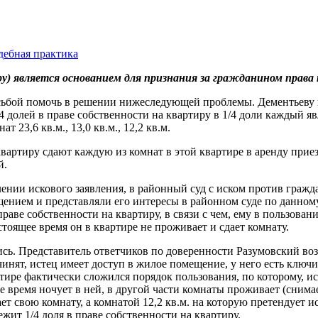
дебная практика
у) является основанием для признания за гражданином права
ьбой помочь в решении нижеследующей проблемы. Дементьеву на
4 долей в праве собственности на квартиру в 1/4 доли каждый 
 23,6 кв.м., 13,0 кв.м., 12,2 кв.м.
 квартиру сдают каждую из комнат в этой квартире в аренду при
й.
ении искового заявления, в районный суд с иском против граж
нием и представляли его интересы в районном суде по данному 
праве собственности на квартиру, в связи с чем, ему в пользован
тоящее время он в квартире не проживает и сдает комнату.
сь. Представитель ответчиков по доверенности Разумовский воз
нят, истец имеет доступ в жилое помещение, у него есть ключ
ире фактически сложился порядок пользования, по которому, ист
 время ночует в ней, в другой части комнаты проживает (снима
ет свою комнату, а комнатой 12,2 кв.м. на которую претендует и
жит 1/4 доля в праве собственности на квартиру.