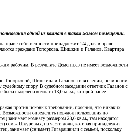
 пользования одной из комнат в таком жилом помещении.
 праве собственности принадлежит 1/4 доля в праве
являются граждане Топоркова, Шишкин и Галанов. Квартира
езжим рабочим. В результате Дементьев не имеет возможности
дан Топорковой, Шишкина и Галанова о вселении, нечинении
судебному спору. В судебном заседании ответчик Галанов с
ие была выделена комната 13,0 кв.м., которой ранее
ражая против исковых требований, пояснил, что никаких
и. Возможности определить порядок пользования по
ец занимает комнату размером 23,6 кв.м., там находятся
ет) семья Шкуровых, на части доли, которая принадлежит
стец, занимает (снимает) Гигарашвили с семьей, поскольку