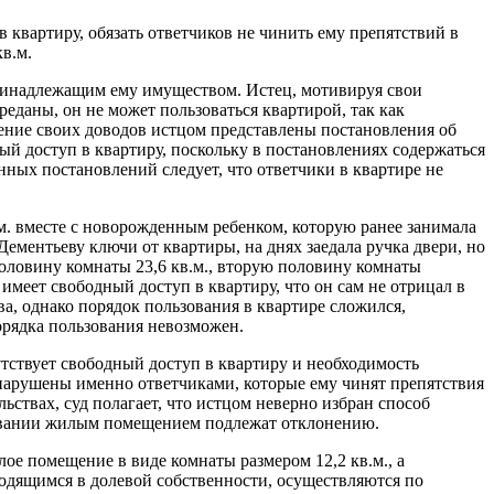
 квартиру, обязать ответчиков не чинить ему препятствий в
в.м.
принадлежащим ему имуществом. Истец, мотивируя свои
реданы, он не может пользоваться квартирой, так как
дение своих доводов истцом представлены постановления об
дный доступ в квартиру, поскольку в постановлениях содержаться
анных постановлений следует, что ответчики в квартире не
.м. вместе с новорожденным ребенком, которую ранее занимала
Дементьеву ключи от квартиры, на днях заедала ручка двери, но
 половину комнаты 23,6 кв.м., вторую половину комнаты
имеет свободный доступ в квартиру, что он сам не отрицал в
ва, однако порядок пользования в квартире сложился,
орядка пользования невозможен.
сутствует свободный доступ в квартиру и необходимость
 нарушены именно ответчиками, которые ему чинят препятствия
ствах, суд полагает, что истцом неверно избран способ
ьзовании жилым помещением подлежат отклонению.
е помещение в виде комнаты размером 12,2 кв.м., а
ходящимся в долевой собственности, осуществляются по