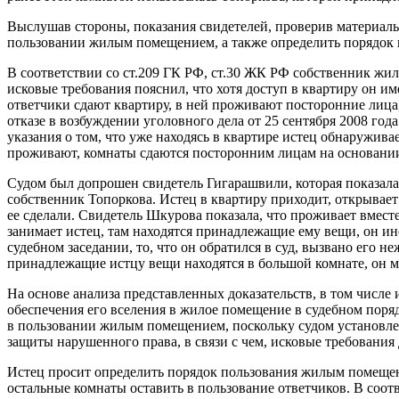
Выслушав стороны, показания свидетелей, проверив материалы 
пользовании жилым помещением, а также определить порядок по
В соответствии со ст.209 ГК РФ, ст.30 ЖК РФ собственник жи
исковые требования пояснил, что хотя доступ в квартиру он и
ответчики сдают квартиру, в ней проживают посторонние лица
отказе в возбуждении уголовного дела от 25 сентября 2008 года
указания о том, что уже находясь в квартире истец обнаружива
проживают, комнаты сдаются посторонним лицам на основании
Судом был допрошен свидетель Гигарашвили, которая показала,
собственник Топоркова. Истец в квартиру приходит, открывает 
ее сделали. Свидетель Шкурова показала, что проживает вмест
занимает истец, там находятся принадлежащие ему вещи, он ино
судебном заседании, то, что он обратился в суд, вызвано его 
принадлежащие истцу вещи находятся в большой комнате, он м
На основе анализа представленных доказательств, в том числе и
обеспечения его вселения в жилое помещение в судебном поря
в пользовании жилым помещением, поскольку судом установлено
защиты нарушенного права, в связи с чем, исковые требовани
Истец просит определить порядок пользования жилым помещени
остальные комнаты оставить в пользование ответчиков. В соот