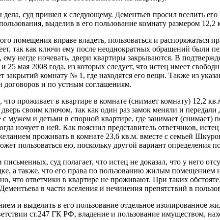
дела, суд пришел к следующему. Дементьев просил вселить его в
льзования, выделив в его пользование комнату размером 12,2 к
лого помещения вправе владеть, пользоваться и распоряжаться 
меет, так как ключи ему после неоднократных обращений были пе
, ему негде ночевать, двери квартиры закрываются. В подтверж
 и 25 мая 2008 года, из которых следует, что истец имеет свобо
ет закрытий комнату № 1, где находятся его вещи. Также из указ
 договоров и по устным соглашениям.
 что проживает в квартире в комнате (снимает комнату) 12,2 кв
дверь своим ключом, так как один раз замок меняли и передали 
е с мужем и детьми в спорной квартире, где занимает (снимает)
гда ночует в ней. Как пояснил представитель ответчиков, истец 
нежеланием проживать в комнате 23,6 кв.м. вместе с семьей Шкуро
ожет пользоваться ею, поскольку другой вариант определения п
 письменных, суд полагает, что истец не доказал, что у него от
дке, а также, что его права по пользованию жилым помещением
, что ответчики в квартире не проживают. При таких обстоятель
я Дементьева в части вселения и нечинения препятствий в пол
ем и выделить в его пользование отдельное изолированное жило
ветствии ст.247 ГК РФ, владение и пользование имуществом, на