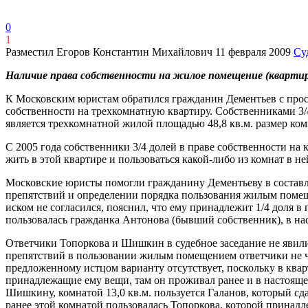
0
1
Разместил Егоров Константин Михайлович
11 февраля 2009
Су
Наличие права собственности на жилое помещение (квартир
К Московским юристам обратился гражданин Дементьев с прос
собственности на трехкомнатную квартиру. Собственниками 3/
является трехкомнатной жилой площадью 48,8 кв.м. размер комнат
С 2005 года собственники 3/4 долей в праве собственности на
жить в этой квартире и пользоваться какой-либо из комнат в не
Московские юристы помогли гражданину Дементьеву в составл
препятствий и определении порядка пользования жилым помеще
иском не согласился, пояснил, что ему принадлежит 1/4 доля в 
пользовалась гражданка Антонова (бывший собственник), в нас
Ответчики Топоркова и Шишкин в судебное заседание не явили
препятствий в пользовании жилым помещением ответчики не чи
предложенному истцом варианту отсутствует, поскольку в кварт
принадлежащие ему вещи, там он проживал ранее и в настоящее
Шишкину, комнатой 13,0 кв.м. пользуется Галанов, который сда
ранее этой комнатой пользовалась Топоркова, которой принадле