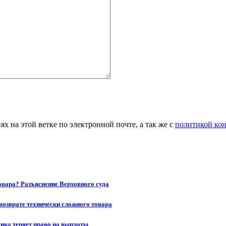
 на этой ветке по электронной почте, а так же с
политикой ко
товара? Разъяснение Верховного суда
возврате технически сложного товара
щика теряет право на выплаты