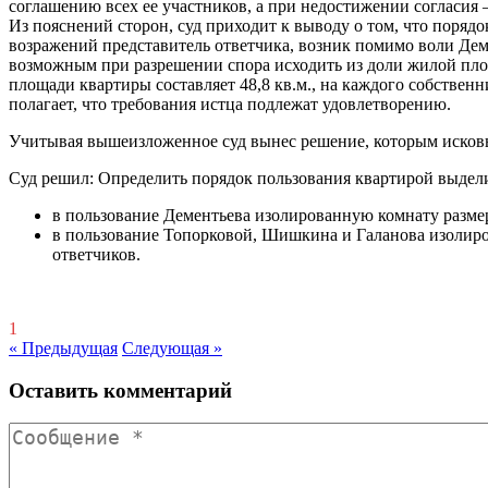
соглашению всех ее участников, а при недостижении согласия
Из пояснений сторон, суд приходит к выводу о том, что порядо
возражений представитель ответчика, возник помимо воли Демен
возможным при разрешении спора исходить из доли жилой площ
площади квартиры составляет 48,8 кв.м., на каждого собственн
полагает, что требования истца подлежат удовлетворению.
Учитывая вышеизложенное суд вынес решение, которым исковы
Суд решил: Определить порядок пользования квартирой выдел
в пользование Дементьева изолированную комнату размер
в пользование Топорковой, Шишкина и Галанова изолиров
ответчиков.
1
« Предыдущая
Следующая »
Оставить комментарий