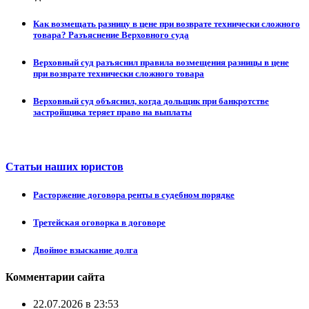
Как возмещать разницу в цене при возврате технически сложного
товара? Разъяснение Верховного суда
Верховный суд разъяснил правила возмещения разницы в цене
при возврате технически сложного товара
Верховный суд объяснил, когда дольщик при банкротстве
застройщика теряет право на выплаты
Статьи наших юристов
Расторжение договора ренты в судебном порядке
Третейская оговорка в договоре
Двойное взыскание долга
Комментарии сайта
22.07.2026 в 23:53