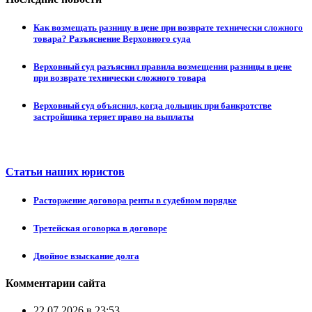
Как возмещать разницу в цене при возврате технически сложного
товара? Разъяснение Верховного суда
Верховный суд разъяснил правила возмещения разницы в цене
при возврате технически сложного товара
Верховный суд объяснил, когда дольщик при банкротстве
застройщика теряет право на выплаты
Статьи наших юристов
Расторжение договора ренты в судебном порядке
Третейская оговорка в договоре
Двойное взыскание долга
Комментарии сайта
22.07.2026 в 23:53