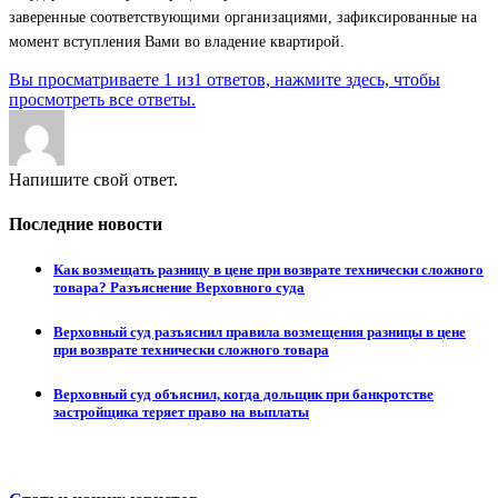
заверенные соответствующими организациями, зафиксированные на
момент вступления Вами во владение квартирой.
Вы просматриваете 1 из1 ответов, нажмите здесь, чтобы
просмотреть все ответы.
Напишите свой ответ.
Последние новости
Как возмещать разницу в цене при возврате технически сложного
товара? Разъяснение Верховного суда
Верховный суд разъяснил правила возмещения разницы в цене
при возврате технически сложного товара
Верховный суд объяснил, когда дольщик при банкротстве
застройщика теряет право на выплаты