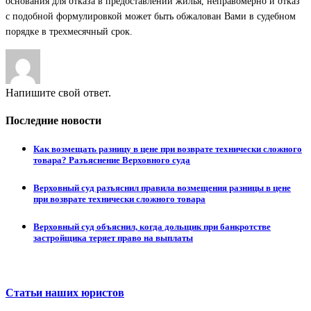
основания для отказа в предоставлении жилья, неправомерно и отказ
с подобной формулировкой может быть обжалован Вами в судебном
порядке в трехмесячный срок.
Напишите свой ответ.
Последние новости
Как возмещать разницу в цене при возврате технически сложного
товара? Разъяснение Верховного суда
Верховный суд разъяснил правила возмещения разницы в цене
при возврате технически сложного товара
Верховный суд объяснил, когда дольщик при банкротстве
застройщика теряет право на выплаты
Статьи наших юристов