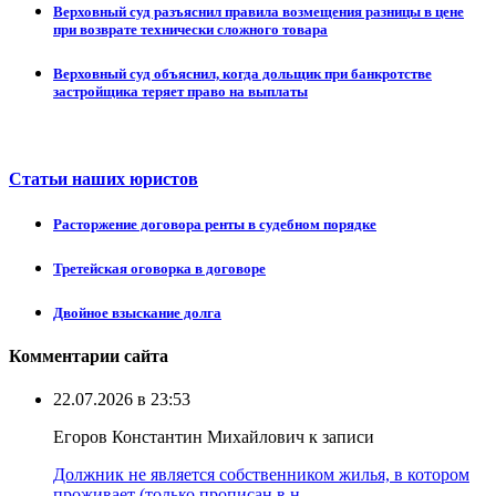
Верховный суд разъяснил правила возмещения разницы в цене
при возврате технически сложного товара
Верховный суд объяснил, когда дольщик при банкротстве
застройщика теряет право на выплаты
Статьи наших юристов
Расторжение договора ренты в судебном порядке
Третейская оговорка в договоре
Двойное взыскание долга
Комментарии сайта
22.07.2026 в 23:53
Егоров Константин Михайлович к записи
Должник не является собственником жилья, в котором
проживает (только прописан в н ...