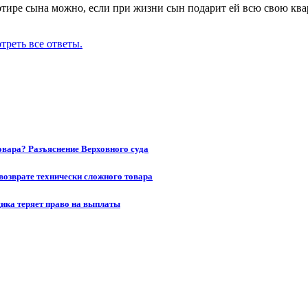
ртире сына можно, если при жизни сын подарит ей всю свою ква
треть все ответы.
товара? Разъяснение Верховного суда
возврате технически сложного товара
щика теряет право на выплаты