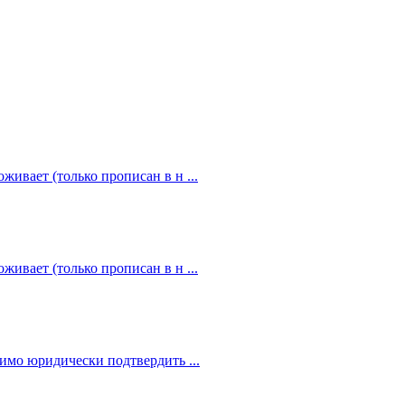
живает (только прописан в н ...
живает (только прописан в н ...
димо юридически подтвердить ...