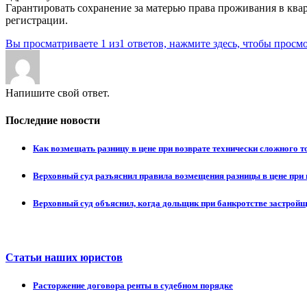
Гарантировать сохранение за матерью права проживания в ква
регистрации.
Вы просматриваете 1 из1 ответов, нажмите здесь, чтобы просмо
Напишите свой ответ.
Последние новости
Как возмещать разницу в цене при возврате технически сложного 
Верховный суд разъяснил правила возмещения разницы в цене при 
Верховный суд объяснил, когда дольщик при банкротстве застрой
Статьи наших юристов
Расторжение договора ренты в судебном порядке