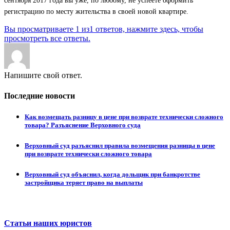
сентября 2017 года вы уже, по любому, не успеете оформить
регистрацию по месту жительства в своей новой квартире.
Вы просматриваете 1 из1 ответов, нажмите здесь, чтобы
просмотреть все ответы.
Напишите свой ответ.
Последние новости
Как возмещать разницу в цене при возврате технически сложного
товара? Разъяснение Верховного суда
Верховный суд разъяснил правила возмещения разницы в цене
при возврате технически сложного товара
Верховный суд объяснил, когда дольщик при банкротстве
застройщика теряет право на выплаты
Статьи наших юристов