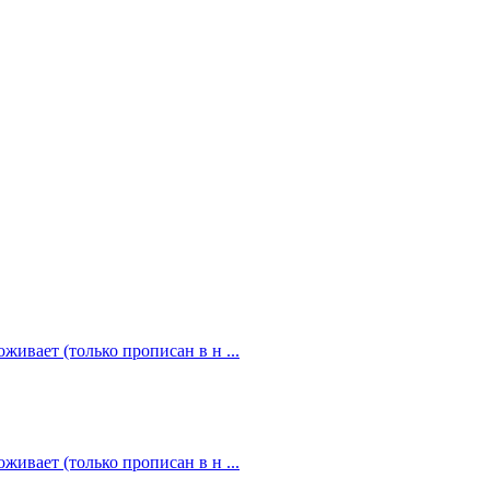
живает (только прописан в н ...
живает (только прописан в н ...