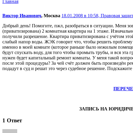
Главная
Виктор Иванович
, Москва
18.01.2008 в 10:58,
Правовая защита
Добрый день! Помогите, пжл, разобраться в ситуации. Меня зо
(приватизирована) 2 комнатная квартира на 1 этаже. Изначал
получили разрешение. Квартира приватизирована с учётом этой
слабый напор воды. ЖЭК говорит что, чтобы решить проблему с
именно в моей комнате (которое раньше было нежилым помещение
будут спускать воду, для того чтобы промыть трубы, и вся эта 
нужен будет капитальный ремонт комнаты. У меня такой вопро
после этой процедуры? За чей счёт должен быть произведён р
подадут в суд и решат это через судебное решение. Подскажите
ПЕРЕЧ
ЗАПИСЬ НА ЮРИДИЧ
1
Ответ