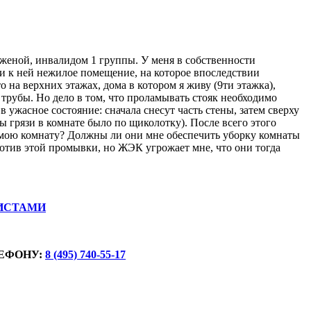
 женой, инвалидом 1 группы. У меня в собственности
ли к ней нежилое помещение, на которое впоследствии
 на верхних этажах, дома в котором я живу (9ти этажка),
трубы. Но дело в том, что проламывать стояк необходимо
 ужасное состояние: сначала снесут часть стены, затем сверху
ры грязи в комнате было по щиколотку). После всего этого
з мою комнату? Должны ли они мне обеспечить уборку комнаты
ротив этой промывки, но ЖЭК угрожает мне, что они тогда
ИСТАМИ
ЕФОНУ:
8 (495) 740-55-17