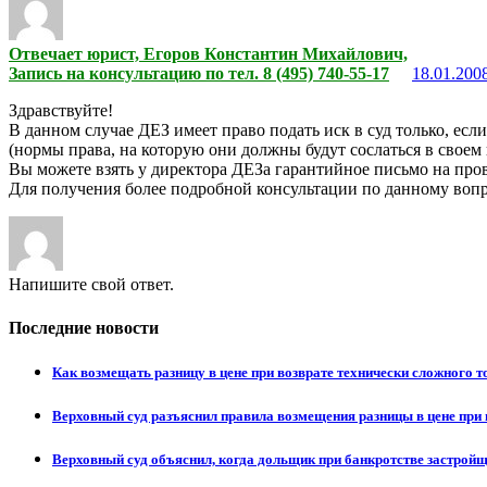
Отвечает юрист, Егоров Константин Михайлович,
Запись на консультацию по тел. 8 (495) 740-55-17
18.01.2008
Здравствуйте!
В данном случае ДЕЗ имеет право подать иск в суд только, ес
(нормы права, на которую они должны будут сослаться в своем и
Вы можете взять у директора ДЕЗа гарантийное письмо на пров
Для получения более подробной консультации по данному вопр
Напишите свой ответ.
Последние новости
Как возмещать разницу в цене при возврате технически сложного 
Верховный суд разъяснил правила возмещения разницы в цене при 
Верховный суд объяснил, когда дольщик при банкротстве застрой