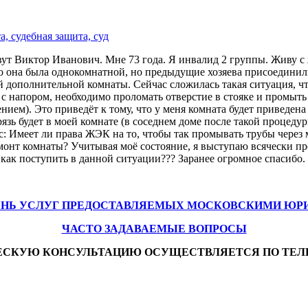
, судебная защита, суд
вут Виктор Иванович. Мне 73 года. Я инвалид 2 группы. Живу с
ьно она была однокомнатной, но предыдущие хозяева присоедини
 дополнительной комнаты. Сейчас сложилась такая ситуация, что
 напором, необходимо проломать отверстие в стояке и промыть 
м). Это приведёт к тому, что у меня комната будет приведена в
грязь будет в моей комнате (в соседнем доме после такой процеду
с: Имеет ли права ЖЭК на то, чтобы так промывать трубы чере
емонт комнаты? Учитывая моё состояние, я выступаю всячески п
 как поступить в данной ситуации??? Заранее огромное спасибо.
ЕНЬ УСЛУГ ПРЕДОСТАВЛЯЕМЫХ МОСКОВСКИМИ ЮР
ЧАСТО ЗАДАВАЕМЫЕ ВОПРОСЫ
ЕСКУЮ КОНСУЛЬТАЦИЮ ОСУЩЕСТВЛЯЕТСЯ ПО ТЕЛ