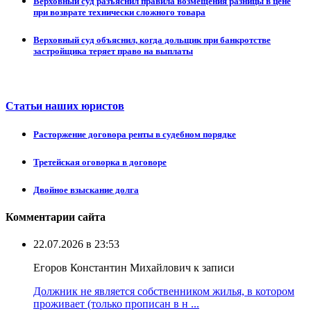
Верховный суд разъяснил правила возмещения разницы в цене
при возврате технически сложного товара
Верховный суд объяснил, когда дольщик при банкротстве
застройщика теряет право на выплаты
Статьи наших юристов
Расторжение договора ренты в судебном порядке
Третейская оговорка в договоре
Двойное взыскание долга
Комментарии сайта
22.07.2026 в 23:53
Егоров Константин Михайлович к записи
Должник не является собственником жилья, в котором
проживает (только прописан в н ...