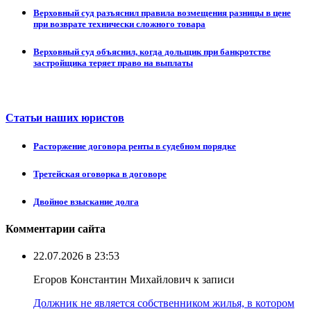
Верховный суд разъяснил правила возмещения разницы в цене
при возврате технически сложного товара
Верховный суд объяснил, когда дольщик при банкротстве
застройщика теряет право на выплаты
Статьи наших юристов
Расторжение договора ренты в судебном порядке
Третейская оговорка в договоре
Двойное взыскание долга
Комментарии сайта
22.07.2026 в 23:53
Егоров Константин Михайлович к записи
Должник не является собственником жилья, в котором