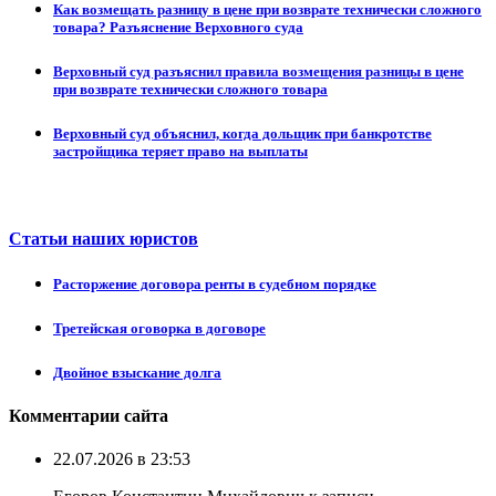
Как возмещать разницу в цене при возврате технически сложного
товара? Разъяснение Верховного суда
Верховный суд разъяснил правила возмещения разницы в цене
при возврате технически сложного товара
Верховный суд объяснил, когда дольщик при банкротстве
застройщика теряет право на выплаты
Статьи наших юристов
Расторжение договора ренты в судебном порядке
Третейская оговорка в договоре
Двойное взыскание долга
Комментарии сайта
22.07.2026 в 23:53