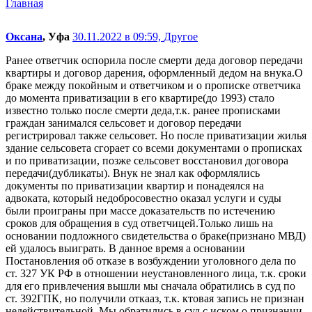
Главная
Оксана
, Уфа
30.11.2022 в 09:59,
Другое
Ранее ответчик оспорила после смерти деда договор передачи
квартиры и договор дарения, оформленный дедом на внука.О
браке между покойным и ответчиком и о прописке ответчика
до момента приватизации в его квартире(до 1993) стало
известно только после смерти деда,т.к. ранее прописками
граждан занимался сельсовет и договор передачи
регистрировал также сельсовет. Но после приватизации жилья
здание сельсовета сгорает со всеми документами о прописках
и по приватизации, позже сельсовет восстановил договора
передачи(дубликаты). Внук не знал как оформлялись
документы по приватизации квартир и понадеялся на
адвоката, который недобросовестно оказал услуги и суды
были проиграны при массе доказательств по истечению
сроков для обращения в суд ответчицей.Только лишь на
основании подложного свидетельства о браке(признано МВД)
ей удалось выиграть. В данное время а основании
Постановления об отказе в возбуждении уголовного дела по
ст. 327 УК РФ в отношении неустановленного лица, т.к. сроки
для его привлечения вышли мы сначала обратились в суд по
ст. 392ГПК, но получили откааз, т.к. ктовая запись не признан
недействительной. Мы обратились в суд с иском о признании